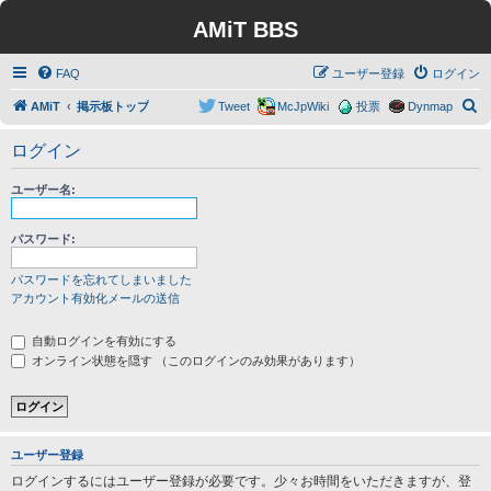
AMiT BBS
FAQ
ユーザー登録
ログイン
検
AMiT
掲示板トップ
Tweet
McJpWiki
投票
Dynmap
索
ログイン
ユーザー名:
パスワード:
パスワードを忘れてしまいました
アカウント有効化メールの送信
自動ログインを有効にする
オンライン状態を隠す （このログインのみ効果があります）
ユーザー登録
ログインするにはユーザー登録が必要です。少々お時間をいただきますが、登