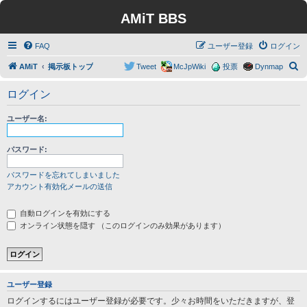
AMiT BBS
FAQ
ユーザー登録
ログイン
検
AMiT
掲示板トップ
Tweet
McJpWiki
投票
Dynmap
索
ログイン
ユーザー名:
パスワード:
パスワードを忘れてしまいました
アカウント有効化メールの送信
自動ログインを有効にする
オンライン状態を隠す （このログインのみ効果があります）
ユーザー登録
ログインするにはユーザー登録が必要です。少々お時間をいただきますが、登