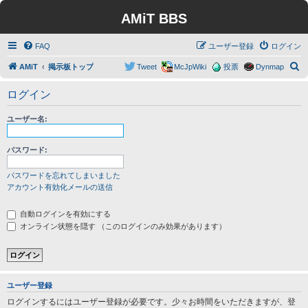
AMiT BBS
FAQ
ユーザー登録
ログイン
検
AMiT
掲示板トップ
Tweet
McJpWiki
投票
Dynmap
索
ログイン
ユーザー名:
パスワード:
パスワードを忘れてしまいました
アカウント有効化メールの送信
自動ログインを有効にする
オンライン状態を隠す （このログインのみ効果があります）
ユーザー登録
ログインするにはユーザー登録が必要です。少々お時間をいただきますが、登