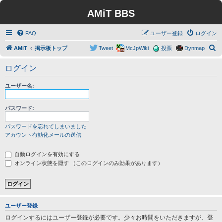
AMiT BBS
FAQ
ユーザー登録
ログイン
検
AMiT
掲示板トップ
Tweet
McJpWiki
投票
Dynmap
索
ログイン
ユーザー名:
パスワード:
パスワードを忘れてしまいました
アカウント有効化メールの送信
自動ログインを有効にする
オンライン状態を隠す （このログインのみ効果があります）
ユーザー登録
ログインするにはユーザー登録が必要です。少々お時間をいただきますが、登