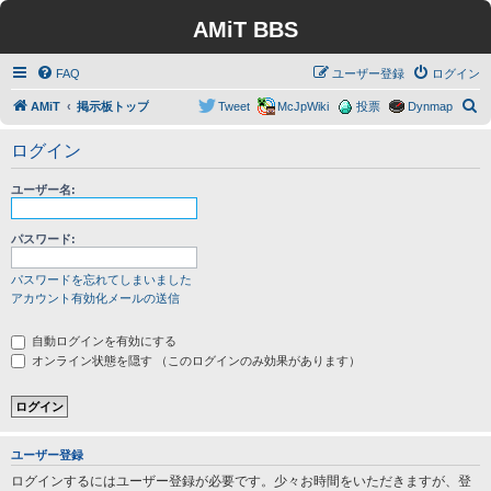
AMiT BBS
FAQ
ユーザー登録
ログイン
検
AMiT
掲示板トップ
Tweet
McJpWiki
投票
Dynmap
索
ログイン
ユーザー名:
パスワード:
パスワードを忘れてしまいました
アカウント有効化メールの送信
自動ログインを有効にする
オンライン状態を隠す （このログインのみ効果があります）
ユーザー登録
ログインするにはユーザー登録が必要です。少々お時間をいただきますが、登