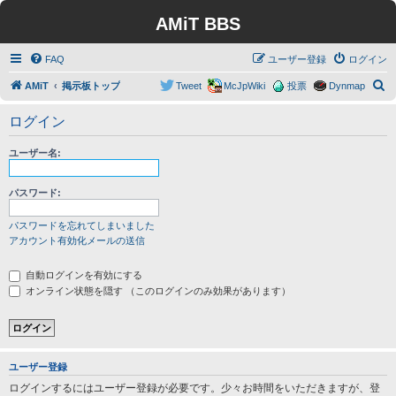
AMiT BBS
FAQ
ユーザー登録
ログイン
検
AMiT
掲示板トップ
Tweet
McJpWiki
投票
Dynmap
索
ログイン
ユーザー名:
パスワード:
パスワードを忘れてしまいました
アカウント有効化メールの送信
自動ログインを有効にする
オンライン状態を隠す （このログインのみ効果があります）
ユーザー登録
ログインするにはユーザー登録が必要です。少々お時間をいただきますが、登