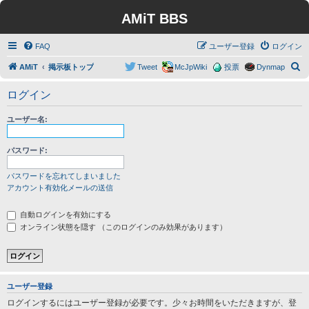
AMiT BBS
FAQ
ユーザー登録
ログイン
検
AMiT
掲示板トップ
Tweet
McJpWiki
投票
Dynmap
索
ログイン
ユーザー名:
パスワード:
パスワードを忘れてしまいました
アカウント有効化メールの送信
自動ログインを有効にする
オンライン状態を隠す （このログインのみ効果があります）
ユーザー登録
ログインするにはユーザー登録が必要です。少々お時間をいただきますが、登