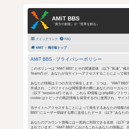
AMiT BBS
『貴方の創造』が『世界を創る』
クイックリンク
FAQ
AMiT
掲示板トップ
AMiT BBS - プライバシーポリシー
このポリシーは “AMiT BBS” とその関連団体 （以下 “私達”, “掲示板”, “当サイト
Teams”) が、あなたが当サイトへアクセスすることによって
あなたの情報は２つの方法で発生します。１つは、 “AMiT BBS
作成され、このファイルは閲覧要求の際にあなたのローカルコンピュータ
（以下 “session-id”) であり、これら ID情報 は php
cookie はトピックの既読情報を保管するのに使用され、サイ
当サイトへアクセスすることによって発生するあなたの情報の残り
BBS” にユーザー登録する際に送信したデータ （以下 “あなた
あなたのアカウント情報には一意的に判別できる名前 （以下 “あな
まれています。 “AMiT BBS” におけるこれらあなたの