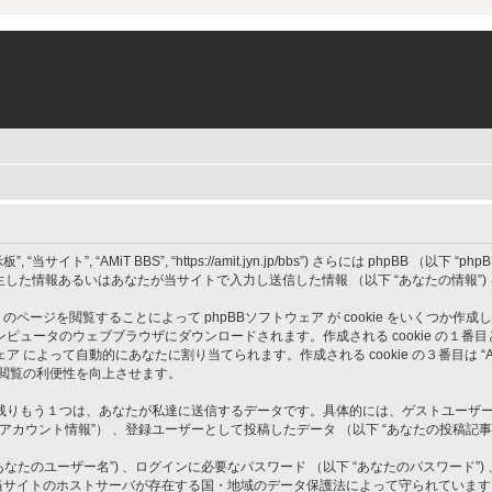
”, “AMiT BBS”, “https://amit.jyn.jp/bbs”) さらには phpBB （以下 “phpBBソ
発生した情報あるいはあなたが当サイトで入力し送信した情報 （以下 “あなたの情報”
” のページを閲覧することによって phpBBソフトウェア が cookie をいくつか作
のウェブブラウザにダウンロードされます。作成される cookie の１番目と２番目は ユ
BBソフトウェア によって自動的にあなたに割り当てられます。作成される cookie の３番目
ト閲覧の利便性を向上させます。
もう１つは、あなたが私達に送信するデータです。具体的には、ゲストユーザーとして投
のアカウント情報”） 、登録ユーザーとして投稿したデータ （以下 “あなたの投稿記事”
たのユーザー名”) 、ログインに必要なパスワード （以下 “あなたのパスワード”) 
情報は、当サイトのホストサーバが存在する国・地域のデータ保護法によって守られてい