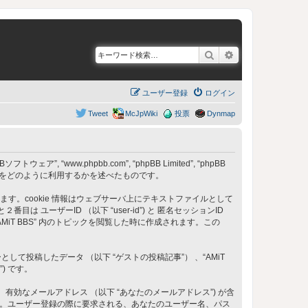
検索
詳細検索
ユーザー登録
ログイン
Tweet
McJpWiki
投票
Dynmap
フトウェア”, “www.phpbb.com”, “phpBB Limited”, “phpBB
) をどのように利用するかを述べたものです。
成します。cookie 情報はウェブサーバ上にテキストファイルとして
ーザーID （以下 “user-id”) と 匿名セッションID
は “AMiT BBS” 内のトピックを閲覧した時に作成されます。この
稿したデータ （以下 “ゲストの投稿記事”） 、“AMiT
) です。
、有効なメールアドレス （以下 “あなたのメールアドレス”) が含
ます。ユーザー登録の際に要求される、あなたのユーザー名、パス