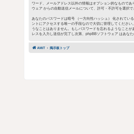
ワード、メールアドレス以外の情報はオプション的なものであり
ウェア からの自動送信メールについて、許可・不許可を選択で
あなたのパスワードは暗号 （一方向性ハッシュ） 化されている
ントにアクセスする唯一の手段なので大切に管理してください。いかなる状
うなことはありません。もしパスワードを忘れるようなことがあ
レスを入力し送信が完了し次第、phpBBソフトウェア はあ
AMiT
掲示板トップ