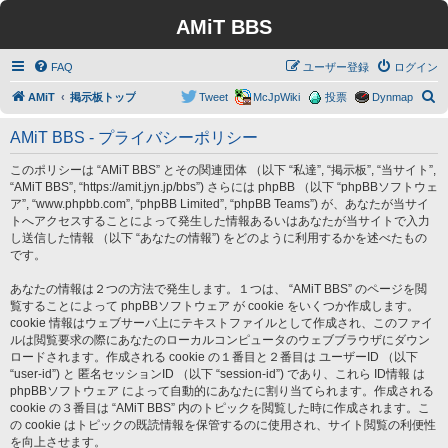
AMiT BBS
FAQ
ユーザー登録
ログイン
検
AMiT
掲示板トップ
Tweet
McJpWiki
投票
Dynmap
索
AMiT BBS - プライバシーポリシー
このポリシーは “AMiT BBS” とその関連団体 （以下 “私達”, “掲示板”, “当サイト”,
“AMiT BBS”, “https://amit.jyn.jp/bbs”) さらには phpBB （以下 “phpBBソフトウェ
ア”, “www.phpbb.com”, “phpBB Limited”, “phpBB Teams”) が、あなたが当サイ
トへアクセスすることによって発生した情報あるいはあなたが当サイトで入力
し送信した情報 （以下 “あなたの情報”) をどのように利用するかを述べたもの
です。
あなたの情報は２つの方法で発生します。１つは、 “AMiT BBS” のページを閲
覧することによって phpBBソフトウェア が cookie をいくつか作成します。
cookie 情報はウェブサーバ上にテキストファイルとして作成され、このファイ
ルは閲覧要求の際にあなたのローカルコンピュータのウェブブラウザにダウン
ロードされます。作成される cookie の１番目と２番目は ユーザーID （以下
“user-id”) と 匿名セッションID （以下 “session-id”) であり、これら ID情報 は
phpBBソフトウェア によって自動的にあなたに割り当てられます。作成される
cookie の３番目は “AMiT BBS” 内のトピックを閲覧した時に作成されます。こ
の cookie はトピックの既読情報を保管するのに使用され、サイト閲覧の利便性
を向上させます。