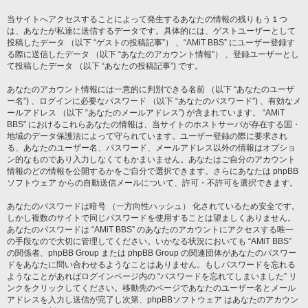
当サイトへアクセスすることによって発生するあなたの情報の残りもう１つ
は、あなたが私達に送信するデータです。具体的には、ゲストユーザーとして
投稿したデータ （以下 “ゲストの投稿記事”） 、“AMiT BBS” にユーザー登録す
る際に送信したデータ （以下 “あなたのアカウント情報”） 、登録ユーザーとし
て投稿したデータ （以下 “あなたの投稿記事”) です。
あなたのアカウント情報には一意的に判別できる名前 （以下 “あなたのユーザ
ー名”) 、ログインに必要なパスワード （以下 “あなたのパスワード”) 、有効なメ
ールアドレス （以下 “あなたのメールアドレス”) が含まれています。 “AMiT
BBS” におけるこれらあなたの情報は、当サイトのホストサーバが存在する国・
地域のデータ保護法によって守られています。ユーザー登録の際に要求され
る、あなたのユーザー名、パスワード、メールアドレス以外の情報はオプショ
ン的なものであり入力しなくてもかまいません。あなたはご自分のアカウント
情報のどの情報を公開するかをご自分で選択できます。さらにあなたは phpBB
ソフトウェア からの自動送信メールについて、許可・不許可を選択できます。
あなたのパスワードは暗号 （一方向性ハッシュ） 化されているため安全です。
しかし複数のサイトで同じパスワードを使用することは望ましくありません。
あなたのパスワードは “AMiT BBS” のあなたのアカウントにアクセスする唯一
の手段なので大切に管理してください。いかなる状況においても “AMiT BBS”
の関係者、phpBB Group または phpBB Group の関連団体があなたのパスワー
ドをあなたに問い合わせるようなことはありません。もしパスワードを忘れる
ようなことがあればログインページ内の “パスワードを忘れてしまいました” リ
ンクをクリックしてください。移動先のページであなたのユーザー名とメール
アドレスを入力し送信が完了し次第、phpBBソフトウェア はあなたのアカウン