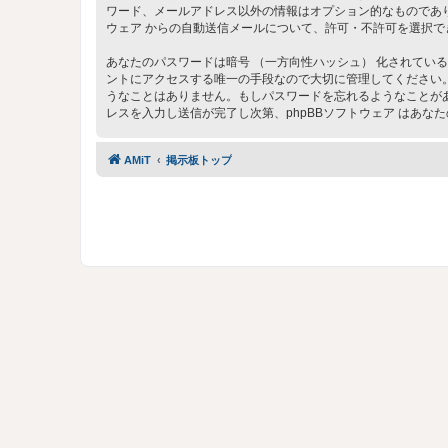
ワード、メールアドレス以外の情報はオプション的なものであり
ウェア からの自動送信メールについて、許可・不許可を選択で
あなたのパスワードは暗号 （一方向性ハッシュ） 化されている
ントにアクセスする唯一の手段なので大切に管理してください。いかなる状
うなことはありません。もしパスワードを忘れるようなことがあ
レスを入力し送信が完了し次第、phpBBソフトウェア はあ
AMiT
掲示板トップ