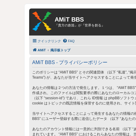
AMiT BBS
『貴方の創造』が『世界を創る』
クイックリンク
FAQ
AMiT
掲示板トップ
AMiT BBS - プライバシーポリシー
このポリシーは “AMiT BBS” とその関連団体 （以下 “私達”, “掲示板”, “当サイト
Teams”) が、あなたが当サイトへアクセスすることによって
あなたの情報は２つの方法で発生します。１つは、 “AMiT BBS
作成され、このファイルは閲覧要求の際にあなたのローカルコンピュータ
（以下 “session-id”) であり、これら ID情報 は php
cookie はトピックの既読情報を保管するのに使用され、サイ
当サイトへアクセスすることによって発生するあなたの情報の残り
BBS” にユーザー登録する際に送信したデータ （以下 “あなた
あなたのアカウント情報には一意的に判別できる名前 （以下 “あな
まれています。 “AMiT BBS” におけるこれらあなたの