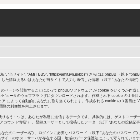
”, “AMiT BBS”, “https://amit.jyn.jp/bbs”) さらには phpBB （以下 “phpBBソ
発生した情報あるいはあなたが当サイトで入力し送信した情報 （以下 “あなたの情報”
” のページを閲覧することによって phpBBソフトウェア が cookie をいくつか作
のウェブブラウザにダウンロードされます。作成される cookie の１番目と２番目は ユ
BBソフトウェア によって自動的にあなたに割り当てられます。作成される cookie の３番目
ト閲覧の利便性を向上させます。
もう１つは、あなたが私達に送信するデータです。具体的には、ゲストユーザーとして投
のアカウント情報”） 、登録ユーザーとして投稿したデータ （以下 “あなたの投稿記事”
たのユーザー名”) 、ログインに必要なパスワード （以下 “あなたのパスワード”) 
情報は、当サイトのホストサーバが存在する国・地域のデータ保護法によって守られてい