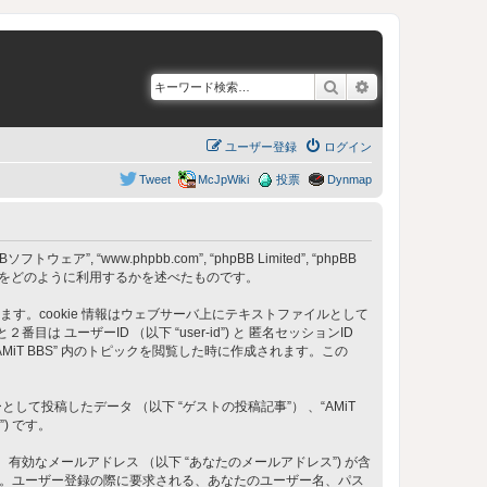
検索
詳細検索
ユーザー登録
ログイン
Tweet
McJpWiki
投票
Dynmap
フトウェア”, “www.phpbb.com”, “phpBB Limited”, “phpBB
) をどのように利用するかを述べたものです。
成します。cookie 情報はウェブサーバ上にテキストファイルとして
ーザーID （以下 “user-id”) と 匿名セッションID
は “AMiT BBS” 内のトピックを閲覧した時に作成されます。この
稿したデータ （以下 “ゲストの投稿記事”） 、“AMiT
) です。
、有効なメールアドレス （以下 “あなたのメールアドレス”) が含
ます。ユーザー登録の際に要求される、あなたのユーザー名、パス