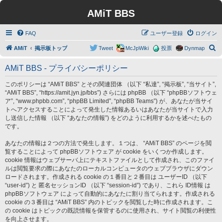
AMiT BBS
FAQ
ユーザー登録
ログイン
検
AMiT
掲示板トップ
Tweet
McJpWiki
投票
Dynmap
索
AMiT BBS - プライバシーポリシー
このポリシーは “AMiT BBS” とその関連団体 （以下 “私達”, “掲示板”, “当サイト”,
“AMiT BBS”, “https://amit.jyn.jp/bbs”) さらには phpBB （以下 “phpBBソフトウェ
ア”, “www.phpbb.com”, “phpBB Limited”, “phpBB Teams”) が、あなたが当サイ
トへアクセスすることによって発生した情報あるいはあなたが当サイトで入力
し送信した情報 （以下 “あなたの情報”) をどのように利用するかを述べたもの
です。
あなたの情報は２つの方法で発生します。１つは、 “AMiT BBS” のページを閲
覧することによって phpBBソフトウェア が cookie をいくつか作成します。
cookie 情報はウェブサーバ上にテキストファイルとして作成され、このファイ
ルは閲覧要求の際にあなたのローカルコンピュータのウェブブラウザにダウン
ロードされます。作成される cookie の１番目と２番目は ユーザーID （以下
“user-id”) と 匿名セッションID （以下 “session-id”) であり、これら ID情報 は
phpBBソフトウェア によって自動的にあなたに割り当てられます。作成される
cookie の３番目は “AMiT BBS” 内のトピックを閲覧した時に作成されます。こ
の cookie はトピックの既読情報を保管するのに使用され、サイト閲覧の利便性
を向上させます。