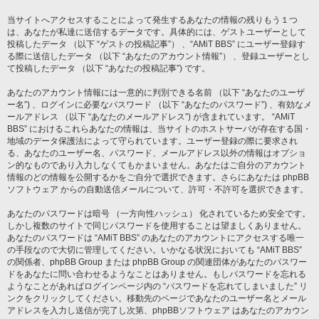
当サイトへアクセスすることによって発生するあなたの情報の残りもう１つ
は、あなたが私達に送信するデータです。具体的には、ゲストユーザーとして
投稿したデータ （以下 “ゲストの投稿記事”） 、“AMiT BBS” にユーザー登録す
る際に送信したデータ （以下 “あなたのアカウント情報”） 、登録ユーザーとし
て投稿したデータ （以下 “あなたの投稿記事”) です。
あなたのアカウント情報には一意的に判別できる名前 （以下 “あなたのユーザ
ー名”) 、ログインに必要なパスワード （以下 “あなたのパスワード”) 、有効なメ
ールアドレス （以下 “あなたのメールアドレス”) が含まれています。 “AMiT
BBS” におけるこれらあなたの情報は、当サイトのホストサーバが存在する国・
地域のデータ保護法によって守られています。ユーザー登録の際に要求され
る、あなたのユーザー名、パスワード、メールアドレス以外の情報はオプショ
ン的なものであり入力しなくてもかまいません。あなたはご自分のアカウント
情報のどの情報を公開するかをご自分で選択できます。さらにあなたは phpBB
ソフトウェア からの自動送信メールについて、許可・不許可を選択できます。
あなたのパスワードは暗号 （一方向性ハッシュ） 化されているため安全です。
しかし複数のサイトで同じパスワードを使用することは望ましくありません。
あなたのパスワードは “AMiT BBS” のあなたのアカウントにアクセスする唯一
の手段なので大切に管理してください。いかなる状況においても “AMiT BBS”
の関係者、phpBB Group または phpBB Group の関連団体があなたのパスワー
ドをあなたに問い合わせるようなことはありません。もしパスワードを忘れる
ようなことがあればログインページ内の “パスワードを忘れてしまいました” リ
ンクをクリックしてください。移動先のページであなたのユーザー名とメール
アドレスを入力し送信が完了し次第、phpBBソフトウェア はあなたのアカウン