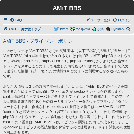
AMiT BBS
FAQ
ユーザー登録
ログイン
検
AMiT
掲示板トップ
Tweet
McJpWiki
投票
Dynmap
索
AMiT BBS - プライバシーポリシー
このポリシーは “AMiT BBS” とその関連団体 （以下 “私達”, “掲示板”, “当サイト”,
“AMiT BBS”, “https://amit.jyn.jp/bbs”) さらには phpBB （以下 “phpBBソフトウェ
ア”, “www.phpbb.com”, “phpBB Limited”, “phpBB Teams”) が、あなたが当サイ
トへアクセスすることによって発生した情報あるいはあなたが当サイトで入力
し送信した情報 （以下 “あなたの情報”) をどのように利用するかを述べたもの
です。
あなたの情報は２つの方法で発生します。１つは、 “AMiT BBS” のページを閲
覧することによって phpBBソフトウェア が cookie をいくつか作成します。
cookie 情報はウェブサーバ上にテキストファイルとして作成され、このファイ
ルは閲覧要求の際にあなたのローカルコンピュータのウェブブラウザにダウン
ロードされます。作成される cookie の１番目と２番目は ユーザーID （以下
“user-id”) と 匿名セッションID （以下 “session-id”) であり、これら ID情報 は
phpBBソフトウェア によって自動的にあなたに割り当てられます。作成される
cookie の３番目は “AMiT BBS” 内のトピックを閲覧した時に作成されます。こ
の cookie はトピックの既読情報を保管するのに使用され、サイト閲覧の利便性
を向上させます。