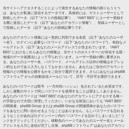
当サイトへアクセスすることによって発生するあなたの情報の残りもう１つ
は、あなたが私達に送信するデータです。具体的には、ゲストユーザーとして
投稿したデータ （以下 “ゲストの投稿記事”） 、“AMiT BBS” にユーザー登録す
る際に送信したデータ （以下 “あなたのアカウント情報”） 、登録ユーザーとし
て投稿したデータ （以下 “あなたの投稿記事”) です。
あなたのアカウント情報には一意的に判別できる名前 （以下 “あなたのユーザ
ー名”) 、ログインに必要なパスワード （以下 “あなたのパスワード”) 、有効なメ
ールアドレス （以下 “あなたのメールアドレス”) が含まれています。 “AMiT
BBS” におけるこれらあなたの情報は、当サイトのホストサーバが存在する国・
地域のデータ保護法によって守られています。ユーザー登録の際に要求され
る、あなたのユーザー名、パスワード、メールアドレス以外の情報はオプショ
ン的なものであり入力しなくてもかまいません。あなたはご自分のアカウント
情報のどの情報を公開するかをご自分で選択できます。さらにあなたは phpBB
ソフトウェア からの自動送信メールについて、許可・不許可を選択できます。
あなたのパスワードは暗号 （一方向性ハッシュ） 化されているため安全です。
しかし複数のサイトで同じパスワードを使用することは望ましくありません。
あなたのパスワードは “AMiT BBS” のあなたのアカウントにアクセスする唯一
の手段なので大切に管理してください。いかなる状況においても “AMiT BBS”
の関係者、phpBB Group または phpBB Group の関連団体があなたのパスワー
ドをあなたに問い合わせるようなことはありません。もしパスワードを忘れる
ようなことがあればログインページ内の “パスワードを忘れてしまいました” リ
ンクをクリックしてください。移動先のページであなたのユーザー名とメール
アドレスを入力し送信が完了し次第、phpBBソフトウェア はあなたのアカウン