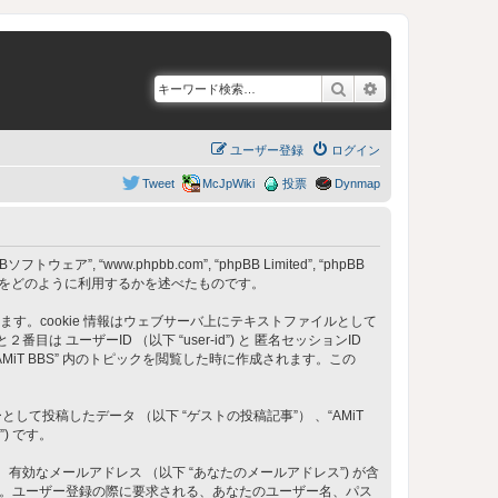
検索
詳細検索
ユーザー登録
ログイン
Tweet
McJpWiki
投票
Dynmap
フトウェア”, “www.phpbb.com”, “phpBB Limited”, “phpBB
) をどのように利用するかを述べたものです。
成します。cookie 情報はウェブサーバ上にテキストファイルとして
ーザーID （以下 “user-id”) と 匿名セッションID
は “AMiT BBS” 内のトピックを閲覧した時に作成されます。この
稿したデータ （以下 “ゲストの投稿記事”） 、“AMiT
) です。
、有効なメールアドレス （以下 “あなたのメールアドレス”) が含
ます。ユーザー登録の際に要求される、あなたのユーザー名、パス