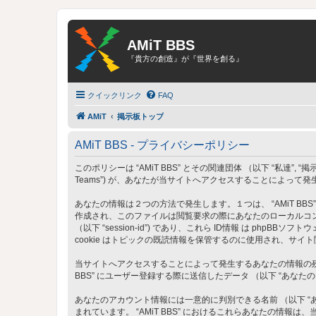
AMiT BBS
『貴方の創造』が『世界を創る』
クイックリンク
FAQ
AMiT
掲示板トップ
AMiT BBS - プライバシーポリシー
このポリシーは “AMiT BBS” とその関連団体 （以下 “私達”, “掲示板”, “当サイト
Teams”) が、あなたが当サイトへアクセスすることによって
あなたの情報は２つの方法で発生します。１つは、 “AMiT BBS
作成され、このファイルは閲覧要求の際にあなたのローカルコンピュータ
（以下 “session-id”) であり、これら ID情報 は php
cookie はトピックの既読情報を保管するのに使用され、サイ
当サイトへアクセスすることによって発生するあなたの情報の残り
BBS” にユーザー登録する際に送信したデータ （以下 “あなた
あなたのアカウント情報には一意的に判別できる名前 （以下 “あな
まれています。 “AMiT BBS” におけるこれらあなたの