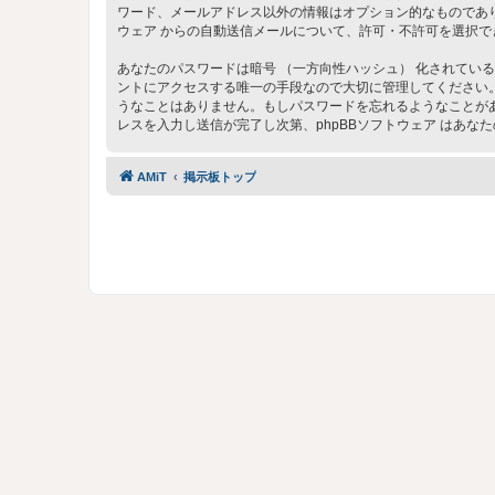
ワード、メールアドレス以外の情報はオプション的なものであり
ウェア からの自動送信メールについて、許可・不許可を選択で
あなたのパスワードは暗号 （一方向性ハッシュ） 化されている
ントにアクセスする唯一の手段なので大切に管理してください。いかなる状
うなことはありません。もしパスワードを忘れるようなことがあ
レスを入力し送信が完了し次第、phpBBソフトウェア はあ
AMiT
掲示板トップ