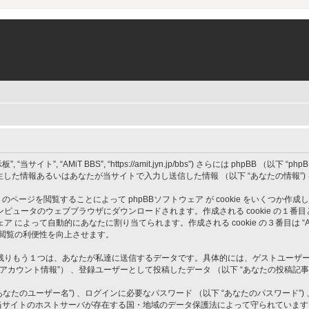
”, “AMiT BBS”, “https://amit.jyn.jp/bbs”) さらには phpBB （以下 “phpBBソ
発生した情報あるいはあなたが当サイトで入力し送信した情報 （以下 “あなたの情報”
” のページを閲覧することによって phpBBソフトウェア が cookie をいくつか作
のウェブブラウザにダウンロードされます。作成される cookie の１番目と２番目は ユ
BBソフトウェア によって自動的にあなたに割り当てられます。作成される cookie の３番目
ト閲覧の利便性を向上させます。
もう１つは、あなたが私達に送信するデータです。具体的には、ゲストユーザーとして投
のアカウント情報”） 、登録ユーザーとして投稿したデータ （以下 “あなたの投稿記事”
たのユーザー名”) 、ログインに必要なパスワード （以下 “あなたのパスワード”) 
情報は、当サイトのホストサーバが存在する国・地域のデータ保護法によって守られてい