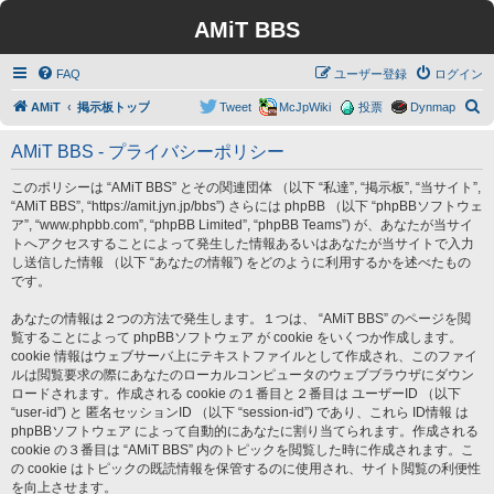
AMiT BBS
FAQ
ユーザー登録
ログイン
検
AMiT
掲示板トップ
Tweet
McJpWiki
投票
Dynmap
索
AMiT BBS - プライバシーポリシー
このポリシーは “AMiT BBS” とその関連団体 （以下 “私達”, “掲示板”, “当サイト”,
“AMiT BBS”, “https://amit.jyn.jp/bbs”) さらには phpBB （以下 “phpBBソフトウェ
ア”, “www.phpbb.com”, “phpBB Limited”, “phpBB Teams”) が、あなたが当サイ
トへアクセスすることによって発生した情報あるいはあなたが当サイトで入力
し送信した情報 （以下 “あなたの情報”) をどのように利用するかを述べたもの
です。
あなたの情報は２つの方法で発生します。１つは、 “AMiT BBS” のページを閲
覧することによって phpBBソフトウェア が cookie をいくつか作成します。
cookie 情報はウェブサーバ上にテキストファイルとして作成され、このファイ
ルは閲覧要求の際にあなたのローカルコンピュータのウェブブラウザにダウン
ロードされます。作成される cookie の１番目と２番目は ユーザーID （以下
“user-id”) と 匿名セッションID （以下 “session-id”) であり、これら ID情報 は
phpBBソフトウェア によって自動的にあなたに割り当てられます。作成される
cookie の３番目は “AMiT BBS” 内のトピックを閲覧した時に作成されます。こ
の cookie はトピックの既読情報を保管するのに使用され、サイト閲覧の利便性
を向上させます。