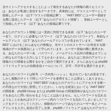
当サイトへアクセスすることによって発生するあなたの情報の残りもう１つ
は、あなたが私達に送信するデータです。具体的には、ゲストユーザーとして
投稿したデータ （以下 “ゲストの投稿記事”） 、“AMiT BBS” にユーザー登録す
る際に送信したデータ （以下 “あなたのアカウント情報”） 、登録ユーザーとし
て投稿したデータ （以下 “あなたの投稿記事”) です。
あなたのアカウント情報には一意的に判別できる名前 （以下 “あなたのユーザ
ー名”) 、ログインに必要なパスワード （以下 “あなたのパスワード”) 、有効なメ
ールアドレス （以下 “あなたのメールアドレス”) が含まれています。 “AMiT
BBS” におけるこれらあなたの情報は、当サイトのホストサーバが存在する国・
地域のデータ保護法によって守られています。ユーザー登録の際に要求され
る、あなたのユーザー名、パスワード、メールアドレス以外の情報はオプショ
ン的なものであり入力しなくてもかまいません。あなたはご自分のアカウント
情報のどの情報を公開するかをご自分で選択できます。さらにあなたは phpBB
ソフトウェア からの自動送信メールについて、許可・不許可を選択できます。
あなたのパスワードは暗号 （一方向性ハッシュ） 化されているため安全です。
しかし複数のサイトで同じパスワードを使用することは望ましくありません。
あなたのパスワードは “AMiT BBS” のあなたのアカウントにアクセスする唯一
の手段なので大切に管理してください。いかなる状況においても “AMiT BBS”
の関係者、phpBB Group または phpBB Group の関連団体があなたのパスワー
ドをあなたに問い合わせるようなことはありません。もしパスワードを忘れる
ようなことがあればログインページ内の “パスワードを忘れてしまいました” リ
ンクをクリックしてください。移動先のページであなたのユーザー名とメール
アドレスを入力し送信が完了し次第、phpBBソフトウェア はあなたのアカウン