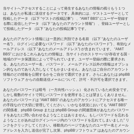
当サイトへアクセスすることによって発生するあなたの情報の残りもう１つ
は、あなたが私達に送信するデータです。具体的には、ゲストユーザーとして
投稿したデータ （以下 “ゲストの投稿記事”） 、“AMiT BBS” にユーザー登録す
る際に送信したデータ （以下 “あなたのアカウント情報”） 、登録ユーザーとし
て投稿したデータ （以下 “あなたの投稿記事”) です。
あなたのアカウント情報には一意的に判別できる名前 （以下 “あなたのユーザ
ー名”) 、ログインに必要なパスワード （以下 “あなたのパスワード”) 、有効なメ
ールアドレス （以下 “あなたのメールアドレス”) が含まれています。 “AMiT
BBS” におけるこれらあなたの情報は、当サイトのホストサーバが存在する国・
地域のデータ保護法によって守られています。ユーザー登録の際に要求され
る、あなたのユーザー名、パスワード、メールアドレス以外の情報はオプショ
ン的なものであり入力しなくてもかまいません。あなたはご自分のアカウント
情報のどの情報を公開するかをご自分で選択できます。さらにあなたは phpBB
ソフトウェア からの自動送信メールについて、許可・不許可を選択できます。
あなたのパスワードは暗号 （一方向性ハッシュ） 化されているため安全です。
しかし複数のサイトで同じパスワードを使用することは望ましくありません。
あなたのパスワードは “AMiT BBS” のあなたのアカウントにアクセスする唯一
の手段なので大切に管理してください。いかなる状況においても “AMiT BBS”
の関係者、phpBB Group または phpBB Group の関連団体があなたのパスワー
ドをあなたに問い合わせるようなことはありません。もしパスワードを忘れる
ようなことがあればログインページ内の “パスワードを忘れてしまいました” リ
ンクをクリックしてください。移動先のページであなたのユーザー名とメール
アドレスを入力し送信が完了し次第、phpBBソフトウェア はあなたのアカウン