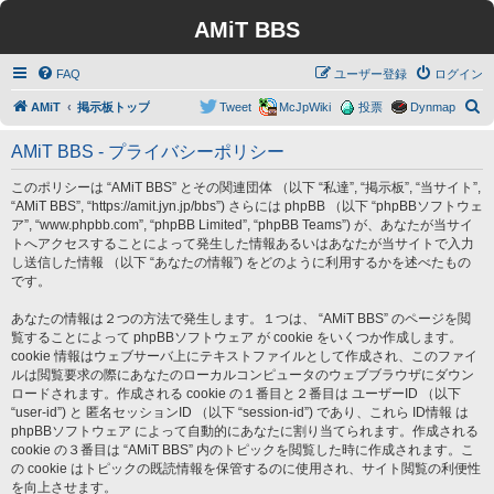
AMiT BBS
FAQ
ユーザー登録
ログイン
検
AMiT
掲示板トップ
Tweet
McJpWiki
投票
Dynmap
索
AMiT BBS - プライバシーポリシー
このポリシーは “AMiT BBS” とその関連団体 （以下 “私達”, “掲示板”, “当サイト”,
“AMiT BBS”, “https://amit.jyn.jp/bbs”) さらには phpBB （以下 “phpBBソフトウェ
ア”, “www.phpbb.com”, “phpBB Limited”, “phpBB Teams”) が、あなたが当サイ
トへアクセスすることによって発生した情報あるいはあなたが当サイトで入力
し送信した情報 （以下 “あなたの情報”) をどのように利用するかを述べたもの
です。
あなたの情報は２つの方法で発生します。１つは、 “AMiT BBS” のページを閲
覧することによって phpBBソフトウェア が cookie をいくつか作成します。
cookie 情報はウェブサーバ上にテキストファイルとして作成され、このファイ
ルは閲覧要求の際にあなたのローカルコンピュータのウェブブラウザにダウン
ロードされます。作成される cookie の１番目と２番目は ユーザーID （以下
“user-id”) と 匿名セッションID （以下 “session-id”) であり、これら ID情報 は
phpBBソフトウェア によって自動的にあなたに割り当てられます。作成される
cookie の３番目は “AMiT BBS” 内のトピックを閲覧した時に作成されます。こ
の cookie はトピックの既読情報を保管するのに使用され、サイト閲覧の利便性
を向上させます。