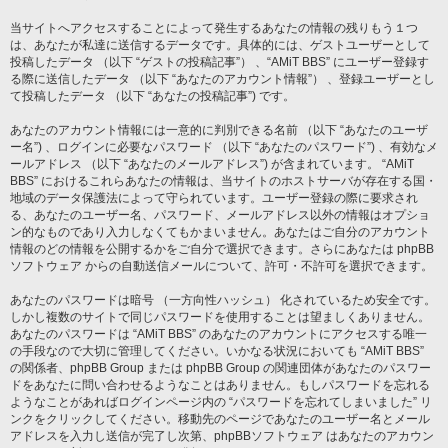
当サイトへアクセスすることによって発生するあなたの情報の残りもう１つ
は、あなたが私達に送信するデータです。具体的には、ゲストユーザーとして
投稿したデータ （以下 “ゲストの投稿記事”） 、“AMiT BBS” にユーザー登録す
る際に送信したデータ （以下 “あなたのアカウント情報”） 、登録ユーザーとし
て投稿したデータ （以下 “あなたの投稿記事”) です。
あなたのアカウント情報には一意的に判別できる名前 （以下 “あなたのユーザ
ー名”) 、ログインに必要なパスワード （以下 “あなたのパスワード”) 、有効なメ
ールアドレス （以下 “あなたのメールアドレス”) が含まれています。 “AMiT
BBS” におけるこれらあなたの情報は、当サイトのホストサーバが存在する国・
地域のデータ保護法によって守られています。ユーザー登録の際に要求され
る、あなたのユーザー名、パスワード、メールアドレス以外の情報はオプショ
ン的なものであり入力しなくてもかまいません。あなたはご自分のアカウント
情報のどの情報を公開するかをご自分で選択できます。さらにあなたは phpBB
ソフトウェア からの自動送信メールについて、許可・不許可を選択できます。
あなたのパスワードは暗号 （一方向性ハッシュ） 化されているため安全です。
しかし複数のサイトで同じパスワードを使用することは望ましくありません。
あなたのパスワードは “AMiT BBS” のあなたのアカウントにアクセスする唯一
の手段なので大切に管理してください。いかなる状況においても “AMiT BBS”
の関係者、phpBB Group または phpBB Group の関連団体があなたのパスワー
ドをあなたに問い合わせるようなことはありません。もしパスワードを忘れる
ようなことがあればログインページ内の “パスワードを忘れてしまいました” リ
ンクをクリックしてください。移動先のページであなたのユーザー名とメール
アドレスを入力し送信が完了し次第、phpBBソフトウェア はあなたのアカウン