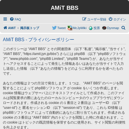
AMiT BBS
FAQ
ユーザー登録
ログイン
検
AMiT
掲示板トップ
Tweet
McJpWiki
投票
Dynmap
索
AMiT BBS - プライバシーポリシー
このポリシーは “AMiT BBS” とその関連団体 （以下 “私達”, “掲示板”, “当サイト”,
“AMiT BBS”, “https://amit.jyn.jp/bbs”) さらには phpBB （以下 “phpBBソフトウェ
ア”, “www.phpbb.com”, “phpBB Limited”, “phpBB Teams”) が、あなたが当サイ
トへアクセスすることによって発生した情報あるいはあなたが当サイトで入力
し送信した情報 （以下 “あなたの情報”) をどのように利用するかを述べたもの
です。
あなたの情報は２つの方法で発生します。１つは、 “AMiT BBS” のページを閲
覧することによって phpBBソフトウェア が cookie をいくつか作成します。
cookie 情報はウェブサーバ上にテキストファイルとして作成され、このファイ
ルは閲覧要求の際にあなたのローカルコンピュータのウェブブラウザにダウン
ロードされます。作成される cookie の１番目と２番目は ユーザーID （以下
“user-id”) と 匿名セッションID （以下 “session-id”) であり、これら ID情報 は
phpBBソフトウェア によって自動的にあなたに割り当てられます。作成される
cookie の３番目は “AMiT BBS” 内のトピックを閲覧した時に作成されます。こ
の cookie はトピックの既読情報を保管するのに使用され、サイト閲覧の利便性
を向上させます。