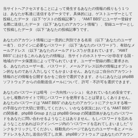
当サイトへアクセスすることによって発生するあなたの情報の残りもう１つ
は、あなたが私達に送信するデータです。具体的には、ゲストユーザーとして
投稿したデータ （以下 “ゲストの投稿記事”） 、“AMiT BBS” にユーザー登録す
る際に送信したデータ （以下 “あなたのアカウント情報”） 、登録ユーザーとし
て投稿したデータ （以下 “あなたの投稿記事”) です。
あなたのアカウント情報には一意的に判別できる名前 （以下 “あなたのユーザ
ー名”) 、ログインに必要なパスワード （以下 “あなたのパスワード”) 、有効なメ
ールアドレス （以下 “あなたのメールアドレス”) が含まれています。 “AMiT
BBS” におけるこれらあなたの情報は、当サイトのホストサーバが存在する国・
地域のデータ保護法によって守られています。ユーザー登録の際に要求され
る、あなたのユーザー名、パスワード、メールアドレス以外の情報はオプショ
ン的なものであり入力しなくてもかまいません。あなたはご自分のアカウント
情報のどの情報を公開するかをご自分で選択できます。さらにあなたは phpBB
ソフトウェア からの自動送信メールについて、許可・不許可を選択できます。
あなたのパスワードは暗号 （一方向性ハッシュ） 化されているため安全です。
しかし複数のサイトで同じパスワードを使用することは望ましくありません。
あなたのパスワードは “AMiT BBS” のあなたのアカウントにアクセスする唯一
の手段なので大切に管理してください。いかなる状況においても “AMiT BBS”
の関係者、phpBB Group または phpBB Group の関連団体があなたのパスワー
ドをあなたに問い合わせるようなことはありません。もしパスワードを忘れる
ようなことがあればログインページ内の “パスワードを忘れてしまいました” リ
ンクをクリックしてください。移動先のページであなたのユーザー名とメール
アドレスを入力し送信が完了し次第、phpBBソフトウェア はあなたのアカウン