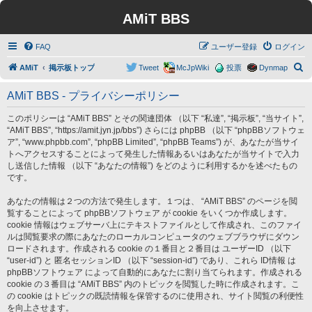
AMiT BBS
FAQ
ユーザー登録
ログイン
検
AMiT
掲示板トップ
Tweet
McJpWiki
投票
Dynmap
索
AMiT BBS - プライバシーポリシー
このポリシーは “AMiT BBS” とその関連団体 （以下 “私達”, “掲示板”, “当サイト”,
“AMiT BBS”, “https://amit.jyn.jp/bbs”) さらには phpBB （以下 “phpBBソフトウェ
ア”, “www.phpbb.com”, “phpBB Limited”, “phpBB Teams”) が、あなたが当サイ
トへアクセスすることによって発生した情報あるいはあなたが当サイトで入力
し送信した情報 （以下 “あなたの情報”) をどのように利用するかを述べたもの
です。
あなたの情報は２つの方法で発生します。１つは、 “AMiT BBS” のページを閲
覧することによって phpBBソフトウェア が cookie をいくつか作成します。
cookie 情報はウェブサーバ上にテキストファイルとして作成され、このファイ
ルは閲覧要求の際にあなたのローカルコンピュータのウェブブラウザにダウン
ロードされます。作成される cookie の１番目と２番目は ユーザーID （以下
“user-id”) と 匿名セッションID （以下 “session-id”) であり、これら ID情報 は
phpBBソフトウェア によって自動的にあなたに割り当てられます。作成される
cookie の３番目は “AMiT BBS” 内のトピックを閲覧した時に作成されます。こ
の cookie はトピックの既読情報を保管するのに使用され、サイト閲覧の利便性
を向上させます。