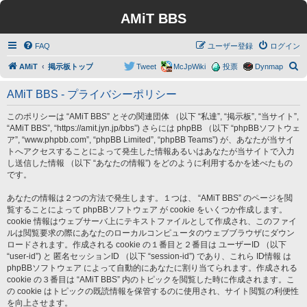
AMiT BBS
FAQ
ユーザー登録
ログイン
検
AMiT
掲示板トップ
Tweet
McJpWiki
投票
Dynmap
索
AMiT BBS - プライバシーポリシー
このポリシーは “AMiT BBS” とその関連団体 （以下 “私達”, “掲示板”, “当サイト”,
“AMiT BBS”, “https://amit.jyn.jp/bbs”) さらには phpBB （以下 “phpBBソフトウェ
ア”, “www.phpbb.com”, “phpBB Limited”, “phpBB Teams”) が、あなたが当サイ
トへアクセスすることによって発生した情報あるいはあなたが当サイトで入力
し送信した情報 （以下 “あなたの情報”) をどのように利用するかを述べたもの
です。
あなたの情報は２つの方法で発生します。１つは、 “AMiT BBS” のページを閲
覧することによって phpBBソフトウェア が cookie をいくつか作成します。
cookie 情報はウェブサーバ上にテキストファイルとして作成され、このファイ
ルは閲覧要求の際にあなたのローカルコンピュータのウェブブラウザにダウン
ロードされます。作成される cookie の１番目と２番目は ユーザーID （以下
“user-id”) と 匿名セッションID （以下 “session-id”) であり、これら ID情報 は
phpBBソフトウェア によって自動的にあなたに割り当てられます。作成される
cookie の３番目は “AMiT BBS” 内のトピックを閲覧した時に作成されます。こ
の cookie はトピックの既読情報を保管するのに使用され、サイト閲覧の利便性
を向上させます。