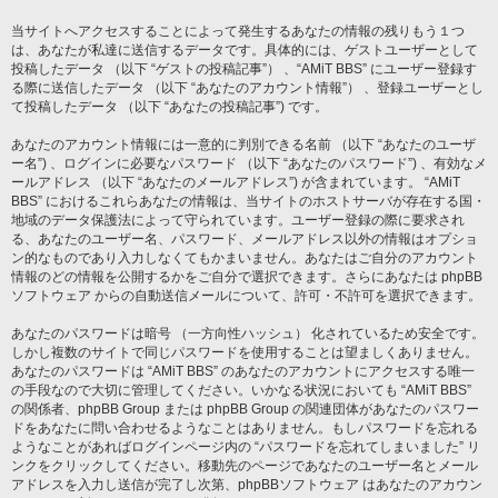
当サイトへアクセスすることによって発生するあなたの情報の残りもう１つ
は、あなたが私達に送信するデータです。具体的には、ゲストユーザーとして
投稿したデータ （以下 “ゲストの投稿記事”） 、“AMiT BBS” にユーザー登録す
る際に送信したデータ （以下 “あなたのアカウント情報”） 、登録ユーザーとし
て投稿したデータ （以下 “あなたの投稿記事”) です。
あなたのアカウント情報には一意的に判別できる名前 （以下 “あなたのユーザ
ー名”) 、ログインに必要なパスワード （以下 “あなたのパスワード”) 、有効なメ
ールアドレス （以下 “あなたのメールアドレス”) が含まれています。 “AMiT
BBS” におけるこれらあなたの情報は、当サイトのホストサーバが存在する国・
地域のデータ保護法によって守られています。ユーザー登録の際に要求され
る、あなたのユーザー名、パスワード、メールアドレス以外の情報はオプショ
ン的なものであり入力しなくてもかまいません。あなたはご自分のアカウント
情報のどの情報を公開するかをご自分で選択できます。さらにあなたは phpBB
ソフトウェア からの自動送信メールについて、許可・不許可を選択できます。
あなたのパスワードは暗号 （一方向性ハッシュ） 化されているため安全です。
しかし複数のサイトで同じパスワードを使用することは望ましくありません。
あなたのパスワードは “AMiT BBS” のあなたのアカウントにアクセスする唯一
の手段なので大切に管理してください。いかなる状況においても “AMiT BBS”
の関係者、phpBB Group または phpBB Group の関連団体があなたのパスワー
ドをあなたに問い合わせるようなことはありません。もしパスワードを忘れる
ようなことがあればログインページ内の “パスワードを忘れてしまいました” リ
ンクをクリックしてください。移動先のページであなたのユーザー名とメール
アドレスを入力し送信が完了し次第、phpBBソフトウェア はあなたのアカウン