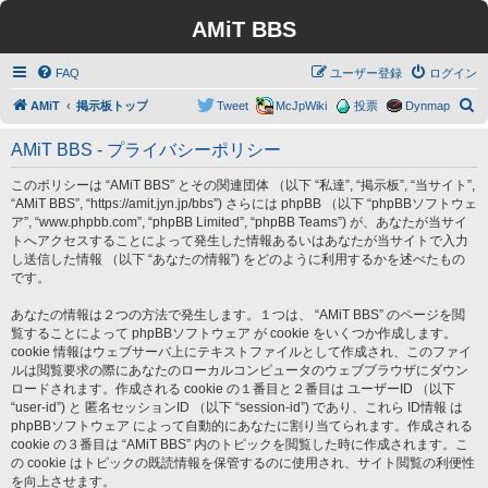
AMiT BBS
FAQ
ユーザー登録
ログイン
検
AMiT
掲示板トップ
Tweet
McJpWiki
投票
Dynmap
索
AMiT BBS - プライバシーポリシー
このポリシーは “AMiT BBS” とその関連団体 （以下 “私達”, “掲示板”, “当サイト”,
“AMiT BBS”, “https://amit.jyn.jp/bbs”) さらには phpBB （以下 “phpBBソフトウェ
ア”, “www.phpbb.com”, “phpBB Limited”, “phpBB Teams”) が、あなたが当サイ
トへアクセスすることによって発生した情報あるいはあなたが当サイトで入力
し送信した情報 （以下 “あなたの情報”) をどのように利用するかを述べたもの
です。
あなたの情報は２つの方法で発生します。１つは、 “AMiT BBS” のページを閲
覧することによって phpBBソフトウェア が cookie をいくつか作成します。
cookie 情報はウェブサーバ上にテキストファイルとして作成され、このファイ
ルは閲覧要求の際にあなたのローカルコンピュータのウェブブラウザにダウン
ロードされます。作成される cookie の１番目と２番目は ユーザーID （以下
“user-id”) と 匿名セッションID （以下 “session-id”) であり、これら ID情報 は
phpBBソフトウェア によって自動的にあなたに割り当てられます。作成される
cookie の３番目は “AMiT BBS” 内のトピックを閲覧した時に作成されます。こ
の cookie はトピックの既読情報を保管するのに使用され、サイト閲覧の利便性
を向上させます。