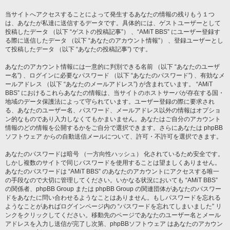
当サイトへアクセスすることによって発生するあなたの情報の残りもう１つ
は、あなたが私達に送信するデータです。具体的には、ゲストユーザーとして
投稿したデータ （以下 “ゲストの投稿記事”） 、“AMiT BBS” にユーザー登録す
る際に送信したデータ （以下 “あなたのアカウント情報”） 、登録ユーザーとし
て投稿したデータ （以下 “あなたの投稿記事”) です。
あなたのアカウント情報には一意的に判別できる名前 （以下 “あなたのユーザ
ー名”) 、ログインに必要なパスワード （以下 “あなたのパスワード”) 、有効なメ
ールアドレス （以下 “あなたのメールアドレス”) が含まれています。 “AMiT
BBS” におけるこれらあなたの情報は、当サイトのホストサーバが存在する国・
地域のデータ保護法によって守られています。ユーザー登録の際に要求され
る、あなたのユーザー名、パスワード、メールアドレス以外の情報はオプショ
ン的なものであり入力しなくてもかまいません。あなたはご自分のアカウント
情報のどの情報を公開するかをご自分で選択できます。さらにあなたは phpBB
ソフトウェア からの自動送信メールについて、許可・不許可を選択できます。
あなたのパスワードは暗号 （一方向性ハッシュ） 化されているため安全です。
しかし複数のサイトで同じパスワードを使用することは望ましくありません。
あなたのパスワードは “AMiT BBS” のあなたのアカウントにアクセスする唯一
の手段なので大切に管理してください。いかなる状況においても “AMiT BBS”
の関係者、phpBB Group または phpBB Group の関連団体があなたのパスワー
ドをあなたに問い合わせるようなことはありません。もしパスワードを忘れる
ようなことがあればログインページ内の “パスワードを忘れてしまいました” リ
ンクをクリックしてください。移動先のページであなたのユーザー名とメール
アドレスを入力し送信が完了し次第、phpBBソフトウェア はあなたのアカウン