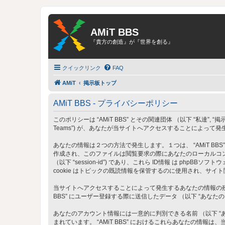
AMiT BBS
『貴方の創造』が『世界を創る』
クイックリンク
FAQ
AMiT
掲示板トップ
AMiT BBS - プライバシーポリシー
このポリシーは “AMiT BBS” とその関連団体 （以下 “私達”, “掲示板”, “当サイト
Teams”) が、あなたが当サイトへアクセスすることによって
あなたの情報は２つの方法で発生します。１つは、 “AMiT BBS
作成され、このファイルは閲覧要求の際にあなたのローカルコンピュータ
（以下 “session-id”) であり、これら ID情報 は php
cookie はトピックの既読情報を保管するのに使用され、サイ
当サイトへアクセスすることによって発生するあなたの情報の残り
BBS” にユーザー登録する際に送信したデータ （以下 “あなた
あなたのアカウント情報には一意的に判別できる名前 （以下 “あな
まれています。 “AMiT BBS” におけるこれらあなたの