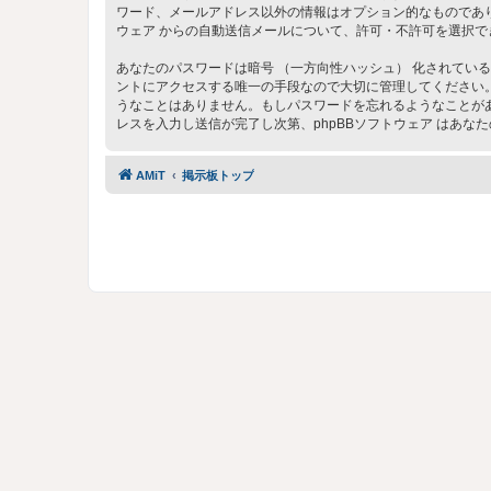
ワード、メールアドレス以外の情報はオプション的なものであり
ウェア からの自動送信メールについて、許可・不許可を選択で
あなたのパスワードは暗号 （一方向性ハッシュ） 化されている
ントにアクセスする唯一の手段なので大切に管理してください。いかなる状
うなことはありません。もしパスワードを忘れるようなことがあ
レスを入力し送信が完了し次第、phpBBソフトウェア はあ
AMiT
掲示板トップ