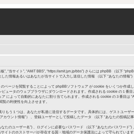
”, “AMiT BBS”, “https://amit.jyn.jp/bbs”) さらには phpBB （以下 “phpBBソ
発生した情報あるいはあなたが当サイトで入力し送信した情報 （以下 “あなたの情報”
” のページを閲覧することによって phpBBソフトウェア が cookie をいくつか作
のウェブブラウザにダウンロードされます。作成される cookie の１番目と２番目は ユ
BBソフトウェア によって自動的にあなたに割り当てられます。作成される cookie の３番目
ト閲覧の利便性を向上させます。
もう１つは、あなたが私達に送信するデータです。具体的には、ゲストユーザーとして投
のアカウント情報”） 、登録ユーザーとして投稿したデータ （以下 “あなたの投稿記事”
たのユーザー名”) 、ログインに必要なパスワード （以下 “あなたのパスワード”) 
情報は、当サイトのホストサーバが存在する国・地域のデータ保護法によって守られてい