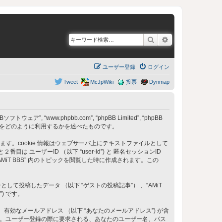
検索
詳細検索
ユーザー登録
ログイン
Tweet
McJpWiki
投票
Dynmap
フトウェア”, “www.phpbb.com”, “phpBB Limited”, “phpBB
) をどのように利用するかを述べたものです。
成します。cookie 情報はウェブサーバ上にテキストファイルとして
ーザーID （以下 “user-id”) と 匿名セッションID
は “AMiT BBS” 内のトピックを閲覧した時に作成されます。この
稿したデータ （以下 “ゲストの投稿記事”） 、“AMiT
) です。
、有効なメールアドレス （以下 “あなたのメールアドレス”) が含
ます。ユーザー登録の際に要求される、あなたのユーザー名、パス