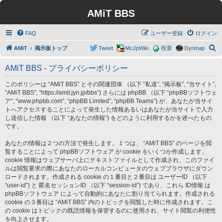
AMiT BBS
FAQ
ユーザー登録
ログイン
検
AMiT
掲示板トップ
Tweet
McJpWiki
投票
Dynmap
索
AMiT BBS - プライバシーポリシー
このポリシーは “AMiT BBS” とその関連団体 （以下 “私達”, “掲示板”, “当サイト”,
“AMiT BBS”, “https://amit.jyn.jp/bbs”) さらには phpBB （以下 “phpBBソフトウェ
ア”, “www.phpbb.com”, “phpBB Limited”, “phpBB Teams”) が、あなたが当サイ
トへアクセスすることによって発生した情報あるいはあなたが当サイトで入力
し送信した情報 （以下 “あなたの情報”) をどのように利用するかを述べたもの
です。
あなたの情報は２つの方法で発生します。１つは、 “AMiT BBS” のページを閲
覧することによって phpBBソフトウェア が cookie をいくつか作成します。
cookie 情報はウェブサーバ上にテキストファイルとして作成され、このファイ
ルは閲覧要求の際にあなたのローカルコンピュータのウェブブラウザにダウン
ロードされます。作成される cookie の１番目と２番目は ユーザーID （以下
“user-id”) と 匿名セッションID （以下 “session-id”) であり、これら ID情報 は
phpBBソフトウェア によって自動的にあなたに割り当てられます。作成される
cookie の３番目は “AMiT BBS” 内のトピックを閲覧した時に作成されます。こ
の cookie はトピックの既読情報を保管するのに使用され、サイト閲覧の利便性
を向上させます。