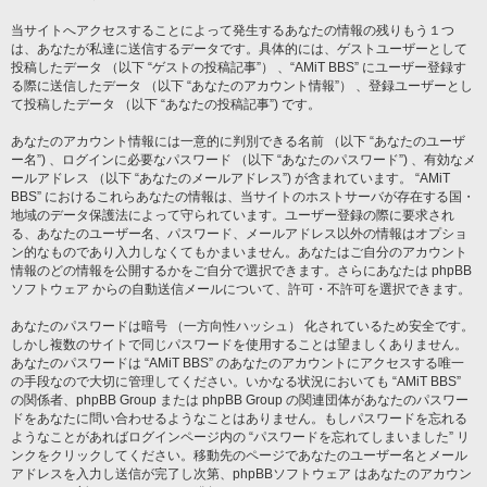
当サイトへアクセスすることによって発生するあなたの情報の残りもう１つ
は、あなたが私達に送信するデータです。具体的には、ゲストユーザーとして
投稿したデータ （以下 “ゲストの投稿記事”） 、“AMiT BBS” にユーザー登録す
る際に送信したデータ （以下 “あなたのアカウント情報”） 、登録ユーザーとし
て投稿したデータ （以下 “あなたの投稿記事”) です。
あなたのアカウント情報には一意的に判別できる名前 （以下 “あなたのユーザ
ー名”) 、ログインに必要なパスワード （以下 “あなたのパスワード”) 、有効なメ
ールアドレス （以下 “あなたのメールアドレス”) が含まれています。 “AMiT
BBS” におけるこれらあなたの情報は、当サイトのホストサーバが存在する国・
地域のデータ保護法によって守られています。ユーザー登録の際に要求され
る、あなたのユーザー名、パスワード、メールアドレス以外の情報はオプショ
ン的なものであり入力しなくてもかまいません。あなたはご自分のアカウント
情報のどの情報を公開するかをご自分で選択できます。さらにあなたは phpBB
ソフトウェア からの自動送信メールについて、許可・不許可を選択できます。
あなたのパスワードは暗号 （一方向性ハッシュ） 化されているため安全です。
しかし複数のサイトで同じパスワードを使用することは望ましくありません。
あなたのパスワードは “AMiT BBS” のあなたのアカウントにアクセスする唯一
の手段なので大切に管理してください。いかなる状況においても “AMiT BBS”
の関係者、phpBB Group または phpBB Group の関連団体があなたのパスワー
ドをあなたに問い合わせるようなことはありません。もしパスワードを忘れる
ようなことがあればログインページ内の “パスワードを忘れてしまいました” リ
ンクをクリックしてください。移動先のページであなたのユーザー名とメール
アドレスを入力し送信が完了し次第、phpBBソフトウェア はあなたのアカウン