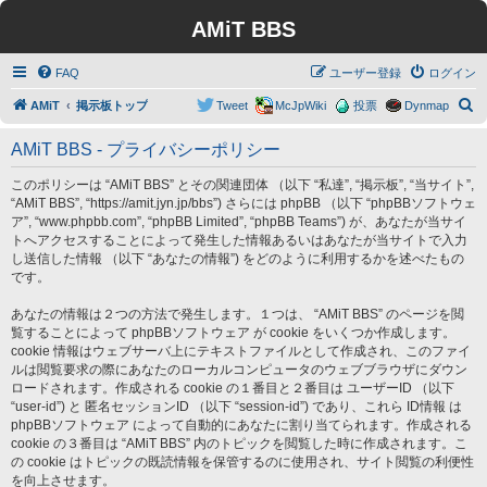
AMiT BBS
FAQ
ユーザー登録
ログイン
検
AMiT
掲示板トップ
Tweet
McJpWiki
投票
Dynmap
索
AMiT BBS - プライバシーポリシー
このポリシーは “AMiT BBS” とその関連団体 （以下 “私達”, “掲示板”, “当サイト”,
“AMiT BBS”, “https://amit.jyn.jp/bbs”) さらには phpBB （以下 “phpBBソフトウェ
ア”, “www.phpbb.com”, “phpBB Limited”, “phpBB Teams”) が、あなたが当サイ
トへアクセスすることによって発生した情報あるいはあなたが当サイトで入力
し送信した情報 （以下 “あなたの情報”) をどのように利用するかを述べたもの
です。
あなたの情報は２つの方法で発生します。１つは、 “AMiT BBS” のページを閲
覧することによって phpBBソフトウェア が cookie をいくつか作成します。
cookie 情報はウェブサーバ上にテキストファイルとして作成され、このファイ
ルは閲覧要求の際にあなたのローカルコンピュータのウェブブラウザにダウン
ロードされます。作成される cookie の１番目と２番目は ユーザーID （以下
“user-id”) と 匿名セッションID （以下 “session-id”) であり、これら ID情報 は
phpBBソフトウェア によって自動的にあなたに割り当てられます。作成される
cookie の３番目は “AMiT BBS” 内のトピックを閲覧した時に作成されます。こ
の cookie はトピックの既読情報を保管するのに使用され、サイト閲覧の利便性
を向上させます。