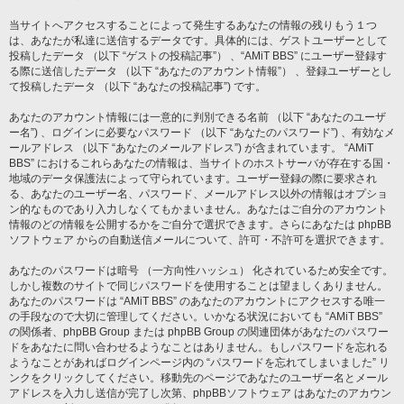
当サイトへアクセスすることによって発生するあなたの情報の残りもう１つ
は、あなたが私達に送信するデータです。具体的には、ゲストユーザーとして
投稿したデータ （以下 “ゲストの投稿記事”） 、“AMiT BBS” にユーザー登録す
る際に送信したデータ （以下 “あなたのアカウント情報”） 、登録ユーザーとし
て投稿したデータ （以下 “あなたの投稿記事”) です。
あなたのアカウント情報には一意的に判別できる名前 （以下 “あなたのユーザ
ー名”) 、ログインに必要なパスワード （以下 “あなたのパスワード”) 、有効なメ
ールアドレス （以下 “あなたのメールアドレス”) が含まれています。 “AMiT
BBS” におけるこれらあなたの情報は、当サイトのホストサーバが存在する国・
地域のデータ保護法によって守られています。ユーザー登録の際に要求され
る、あなたのユーザー名、パスワード、メールアドレス以外の情報はオプショ
ン的なものであり入力しなくてもかまいません。あなたはご自分のアカウント
情報のどの情報を公開するかをご自分で選択できます。さらにあなたは phpBB
ソフトウェア からの自動送信メールについて、許可・不許可を選択できます。
あなたのパスワードは暗号 （一方向性ハッシュ） 化されているため安全です。
しかし複数のサイトで同じパスワードを使用することは望ましくありません。
あなたのパスワードは “AMiT BBS” のあなたのアカウントにアクセスする唯一
の手段なので大切に管理してください。いかなる状況においても “AMiT BBS”
の関係者、phpBB Group または phpBB Group の関連団体があなたのパスワー
ドをあなたに問い合わせるようなことはありません。もしパスワードを忘れる
ようなことがあればログインページ内の “パスワードを忘れてしまいました” リ
ンクをクリックしてください。移動先のページであなたのユーザー名とメール
アドレスを入力し送信が完了し次第、phpBBソフトウェア はあなたのアカウン