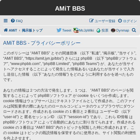
AMiT BBS
FAQ
ユーザー登録
ログイン
検
AMiT
掲示板トップ
Tweet
McJpWiki
投票
Dynmap
索
AMiT BBS - プライバシーポリシー
このポリシーは “AMiT BBS” とその関連団体 （以下 “私達”, “掲示板”, “当サイト”,
“AMiT BBS”, “https://amit.jyn.jp/bbs”) さらには phpBB （以下 “phpBBソフトウェ
ア”, “www.phpbb.com”, “phpBB Limited”, “phpBB Teams”) が、あなたが当サイ
トへアクセスすることによって発生した情報あるいはあなたが当サイトで入力
し送信した情報 （以下 “あなたの情報”) をどのように利用するかを述べたもの
です。
あなたの情報は２つの方法で発生します。１つは、 “AMiT BBS” のページを閲
覧することによって phpBBソフトウェア が cookie をいくつか作成します。
cookie 情報はウェブサーバ上にテキストファイルとして作成され、このファイ
ルは閲覧要求の際にあなたのローカルコンピュータのウェブブラウザにダウン
ロードされます。作成される cookie の１番目と２番目は ユーザーID （以下
“user-id”) と 匿名セッションID （以下 “session-id”) であり、これら ID情報 は
phpBBソフトウェア によって自動的にあなたに割り当てられます。作成される
cookie の３番目は “AMiT BBS” 内のトピックを閲覧した時に作成されます。こ
の cookie はトピックの既読情報を保管するのに使用され、サイト閲覧の利便性
を向上させます。