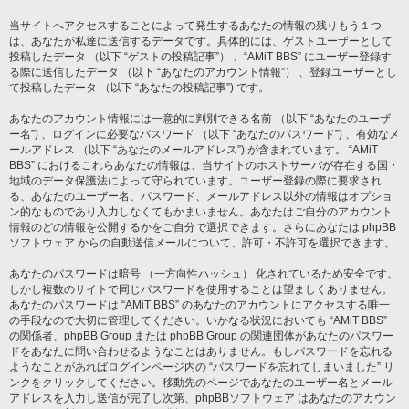
当サイトへアクセスすることによって発生するあなたの情報の残りもう１つ
は、あなたが私達に送信するデータです。具体的には、ゲストユーザーとして
投稿したデータ （以下 “ゲストの投稿記事”） 、“AMiT BBS” にユーザー登録す
る際に送信したデータ （以下 “あなたのアカウント情報”） 、登録ユーザーとし
て投稿したデータ （以下 “あなたの投稿記事”) です。
あなたのアカウント情報には一意的に判別できる名前 （以下 “あなたのユーザ
ー名”) 、ログインに必要なパスワード （以下 “あなたのパスワード”) 、有効なメ
ールアドレス （以下 “あなたのメールアドレス”) が含まれています。 “AMiT
BBS” におけるこれらあなたの情報は、当サイトのホストサーバが存在する国・
地域のデータ保護法によって守られています。ユーザー登録の際に要求され
る、あなたのユーザー名、パスワード、メールアドレス以外の情報はオプショ
ン的なものであり入力しなくてもかまいません。あなたはご自分のアカウント
情報のどの情報を公開するかをご自分で選択できます。さらにあなたは phpBB
ソフトウェア からの自動送信メールについて、許可・不許可を選択できます。
あなたのパスワードは暗号 （一方向性ハッシュ） 化されているため安全です。
しかし複数のサイトで同じパスワードを使用することは望ましくありません。
あなたのパスワードは “AMiT BBS” のあなたのアカウントにアクセスする唯一
の手段なので大切に管理してください。いかなる状況においても “AMiT BBS”
の関係者、phpBB Group または phpBB Group の関連団体があなたのパスワー
ドをあなたに問い合わせるようなことはありません。もしパスワードを忘れる
ようなことがあればログインページ内の “パスワードを忘れてしまいました” リ
ンクをクリックしてください。移動先のページであなたのユーザー名とメール
アドレスを入力し送信が完了し次第、phpBBソフトウェア はあなたのアカウン