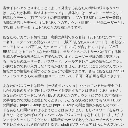
当サイトへアクセスすることによって発生するあなたの情報の残りもう１つ
は、あなたが私達に送信するデータです。具体的には、ゲストユーザーとして
投稿したデータ （以下 “ゲストの投稿記事”） 、“AMiT BBS” にユーザー登録す
る際に送信したデータ （以下 “あなたのアカウント情報”） 、登録ユーザーとし
て投稿したデータ （以下 “あなたの投稿記事”) です。
あなたのアカウント情報には一意的に判別できる名前 （以下 “あなたのユーザ
ー名”) 、ログインに必要なパスワード （以下 “あなたのパスワード”) 、有効なメ
ールアドレス （以下 “あなたのメールアドレス”) が含まれています。 “AMiT
BBS” におけるこれらあなたの情報は、当サイトのホストサーバが存在する国・
地域のデータ保護法によって守られています。ユーザー登録の際に要求され
る、あなたのユーザー名、パスワード、メールアドレス以外の情報はオプショ
ン的なものであり入力しなくてもかまいません。あなたはご自分のアカウント
情報のどの情報を公開するかをご自分で選択できます。さらにあなたは phpBB
ソフトウェア からの自動送信メールについて、許可・不許可を選択できます。
あなたのパスワードは暗号 （一方向性ハッシュ） 化されているため安全です。
しかし複数のサイトで同じパスワードを使用することは望ましくありません。
あなたのパスワードは “AMiT BBS” のあなたのアカウントにアクセスする唯一
の手段なので大切に管理してください。いかなる状況においても “AMiT BBS”
の関係者、phpBB Group または phpBB Group の関連団体があなたのパスワー
ドをあなたに問い合わせるようなことはありません。もしパスワードを忘れる
ようなことがあればログインページ内の “パスワードを忘れてしまいました” リ
ンクをクリックしてください。移動先のページであなたのユーザー名とメール
アドレスを入力し送信が完了し次第、phpBBソフトウェア はあなたのアカウン