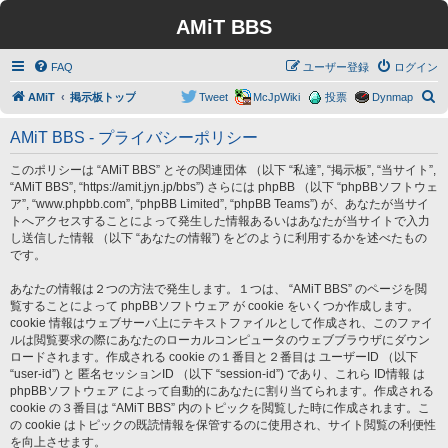
AMiT BBS
FAQ
ユーザー登録
ログイン
検
AMiT
掲示板トップ
Tweet
McJpWiki
投票
Dynmap
索
AMiT BBS - プライバシーポリシー
このポリシーは “AMiT BBS” とその関連団体 （以下 “私達”, “掲示板”, “当サイト”,
“AMiT BBS”, “https://amit.jyn.jp/bbs”) さらには phpBB （以下 “phpBBソフトウェ
ア”, “www.phpbb.com”, “phpBB Limited”, “phpBB Teams”) が、あなたが当サイ
トへアクセスすることによって発生した情報あるいはあなたが当サイトで入力
し送信した情報 （以下 “あなたの情報”) をどのように利用するかを述べたもの
です。
あなたの情報は２つの方法で発生します。１つは、 “AMiT BBS” のページを閲
覧することによって phpBBソフトウェア が cookie をいくつか作成します。
cookie 情報はウェブサーバ上にテキストファイルとして作成され、このファイ
ルは閲覧要求の際にあなたのローカルコンピュータのウェブブラウザにダウン
ロードされます。作成される cookie の１番目と２番目は ユーザーID （以下
“user-id”) と 匿名セッションID （以下 “session-id”) であり、これら ID情報 は
phpBBソフトウェア によって自動的にあなたに割り当てられます。作成される
cookie の３番目は “AMiT BBS” 内のトピックを閲覧した時に作成されます。こ
の cookie はトピックの既読情報を保管するのに使用され、サイト閲覧の利便性
を向上させます。