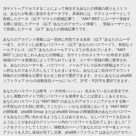
当サイトへアクセスすることによって発生するあなたの情報の残りもう１つ
は、あなたが私達に送信するデータです。具体的には、ゲストユーザーとして
投稿したデータ （以下 “ゲストの投稿記事”） 、“AMiT BBS” にユーザー登録す
る際に送信したデータ （以下 “あなたのアカウント情報”） 、登録ユーザーとし
て投稿したデータ （以下 “あなたの投稿記事”) です。
あなたのアカウント情報には一意的に判別できる名前 （以下 “あなたのユーザ
ー名”) 、ログインに必要なパスワード （以下 “あなたのパスワード”) 、有効なメ
ールアドレス （以下 “あなたのメールアドレス”) が含まれています。 “AMiT
BBS” におけるこれらあなたの情報は、当サイトのホストサーバが存在する国・
地域のデータ保護法によって守られています。ユーザー登録の際に要求され
る、あなたのユーザー名、パスワード、メールアドレス以外の情報はオプショ
ン的なものであり入力しなくてもかまいません。あなたはご自分のアカウント
情報のどの情報を公開するかをご自分で選択できます。さらにあなたは phpBB
ソフトウェア からの自動送信メールについて、許可・不許可を選択できます。
あなたのパスワードは暗号 （一方向性ハッシュ） 化されているため安全です。
しかし複数のサイトで同じパスワードを使用することは望ましくありません。
あなたのパスワードは “AMiT BBS” のあなたのアカウントにアクセスする唯一
の手段なので大切に管理してください。いかなる状況においても “AMiT BBS”
の関係者、phpBB Group または phpBB Group の関連団体があなたのパスワー
ドをあなたに問い合わせるようなことはありません。もしパスワードを忘れる
ようなことがあればログインページ内の “パスワードを忘れてしまいました” リ
ンクをクリックしてください。移動先のページであなたのユーザー名とメール
アドレスを入力し送信が完了し次第、phpBBソフトウェア はあなたのアカウン