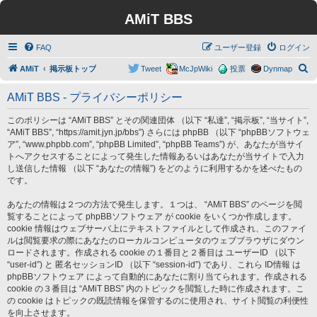
AMiT BBS
FAQ
ユーザー登録
ログイン
検
AMiT
掲示板トップ
Tweet
McJpWiki
投票
Dynmap
索
AMiT BBS - プライバシーポリシー
このポリシーは “AMiT BBS” とその関連団体 （以下 “私達”, “掲示板”, “当サイト”,
“AMiT BBS”, “https://amit.jyn.jp/bbs”) さらには phpBB （以下 “phpBBソフトウェ
ア”, “www.phpbb.com”, “phpBB Limited”, “phpBB Teams”) が、あなたが当サイ
トへアクセスすることによって発生した情報あるいはあなたが当サイトで入力
し送信した情報 （以下 “あなたの情報”) をどのように利用するかを述べたもの
です。
あなたの情報は２つの方法で発生します。１つは、 “AMiT BBS” のページを閲
覧することによって phpBBソフトウェア が cookie をいくつか作成します。
cookie 情報はウェブサーバ上にテキストファイルとして作成され、このファイ
ルは閲覧要求の際にあなたのローカルコンピュータのウェブブラウザにダウン
ロードされます。作成される cookie の１番目と２番目は ユーザーID （以下
“user-id”) と 匿名セッションID （以下 “session-id”) であり、これら ID情報 は
phpBBソフトウェア によって自動的にあなたに割り当てられます。作成される
cookie の３番目は “AMiT BBS” 内のトピックを閲覧した時に作成されます。こ
の cookie はトピックの既読情報を保管するのに使用され、サイト閲覧の利便性
を向上させます。