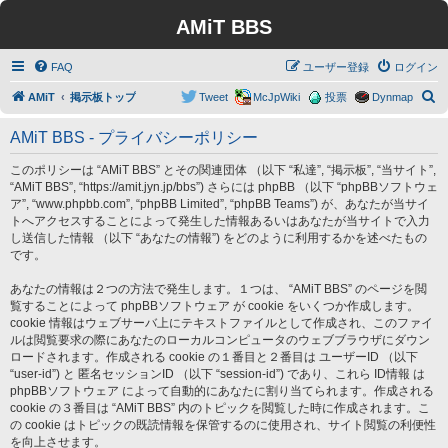
AMiT BBS
FAQ
ユーザー登録
ログイン
検
AMiT
掲示板トップ
Tweet
McJpWiki
投票
Dynmap
索
AMiT BBS - プライバシーポリシー
このポリシーは “AMiT BBS” とその関連団体 （以下 “私達”, “掲示板”, “当サイト”,
“AMiT BBS”, “https://amit.jyn.jp/bbs”) さらには phpBB （以下 “phpBBソフトウェ
ア”, “www.phpbb.com”, “phpBB Limited”, “phpBB Teams”) が、あなたが当サイ
トへアクセスすることによって発生した情報あるいはあなたが当サイトで入力
し送信した情報 （以下 “あなたの情報”) をどのように利用するかを述べたもの
です。
あなたの情報は２つの方法で発生します。１つは、 “AMiT BBS” のページを閲
覧することによって phpBBソフトウェア が cookie をいくつか作成します。
cookie 情報はウェブサーバ上にテキストファイルとして作成され、このファイ
ルは閲覧要求の際にあなたのローカルコンピュータのウェブブラウザにダウン
ロードされます。作成される cookie の１番目と２番目は ユーザーID （以下
“user-id”) と 匿名セッションID （以下 “session-id”) であり、これら ID情報 は
phpBBソフトウェア によって自動的にあなたに割り当てられます。作成される
cookie の３番目は “AMiT BBS” 内のトピックを閲覧した時に作成されます。こ
の cookie はトピックの既読情報を保管するのに使用され、サイト閲覧の利便性
を向上させます。