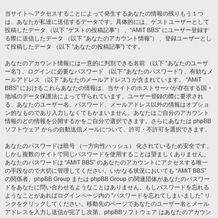
当サイトへアクセスすることによって発生するあなたの情報の残りもう１つ
は、あなたが私達に送信するデータです。具体的には、ゲストユーザーとして
投稿したデータ （以下 “ゲストの投稿記事”） 、“AMiT BBS” にユーザー登録す
る際に送信したデータ （以下 “あなたのアカウント情報”） 、登録ユーザーとし
て投稿したデータ （以下 “あなたの投稿記事”) です。
あなたのアカウント情報には一意的に判別できる名前 （以下 “あなたのユーザ
ー名”) 、ログインに必要なパスワード （以下 “あなたのパスワード”) 、有効なメ
ールアドレス （以下 “あなたのメールアドレス”) が含まれています。 “AMiT
BBS” におけるこれらあなたの情報は、当サイトのホストサーバが存在する国・
地域のデータ保護法によって守られています。ユーザー登録の際に要求され
る、あなたのユーザー名、パスワード、メールアドレス以外の情報はオプショ
ン的なものであり入力しなくてもかまいません。あなたはご自分のアカウント
情報のどの情報を公開するかをご自分で選択できます。さらにあなたは phpBB
ソフトウェア からの自動送信メールについて、許可・不許可を選択できます。
あなたのパスワードは暗号 （一方向性ハッシュ） 化されているため安全です。
しかし複数のサイトで同じパスワードを使用することは望ましくありません。
あなたのパスワードは “AMiT BBS” のあなたのアカウントにアクセスする唯一
の手段なので大切に管理してください。いかなる状況においても “AMiT BBS”
の関係者、phpBB Group または phpBB Group の関連団体があなたのパスワー
ドをあなたに問い合わせるようなことはありません。もしパスワードを忘れる
ようなことがあればログインページ内の “パスワードを忘れてしまいました” リ
ンクをクリックしてください。移動先のページであなたのユーザー名とメール
アドレスを入力し送信が完了し次第、phpBBソフトウェア はあなたのアカウン