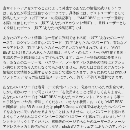
当サイトへアクセスすることによって発生するあなたの情報の残りもう１つ
は、あなたが私達に送信するデータです。具体的には、ゲストユーザーとして
投稿したデータ （以下 “ゲストの投稿記事”） 、“AMiT BBS” にユーザー登録す
る際に送信したデータ （以下 “あなたのアカウント情報”） 、登録ユーザーとし
て投稿したデータ （以下 “あなたの投稿記事”) です。
あなたのアカウント情報には一意的に判別できる名前 （以下 “あなたのユーザ
ー名”) 、ログインに必要なパスワード （以下 “あなたのパスワード”) 、有効なメ
ールアドレス （以下 “あなたのメールアドレス”) が含まれています。 “AMiT
BBS” におけるこれらあなたの情報は、当サイトのホストサーバが存在する国・
地域のデータ保護法によって守られています。ユーザー登録の際に要求され
る、あなたのユーザー名、パスワード、メールアドレス以外の情報はオプショ
ン的なものであり入力しなくてもかまいません。あなたはご自分のアカウント
情報のどの情報を公開するかをご自分で選択できます。さらにあなたは phpBB
ソフトウェア からの自動送信メールについて、許可・不許可を選択できます。
あなたのパスワードは暗号 （一方向性ハッシュ） 化されているため安全です。
しかし複数のサイトで同じパスワードを使用することは望ましくありません。
あなたのパスワードは “AMiT BBS” のあなたのアカウントにアクセスする唯一
の手段なので大切に管理してください。いかなる状況においても “AMiT BBS”
の関係者、phpBB Group または phpBB Group の関連団体があなたのパスワー
ドをあなたに問い合わせるようなことはありません。もしパスワードを忘れる
ようなことがあればログインページ内の “パスワードを忘れてしまいました” リ
ンクをクリックしてください。移動先のページであなたのユーザー名とメール
アドレスを入力し送信が完了し次第、phpBBソフトウェア はあなたのアカウン