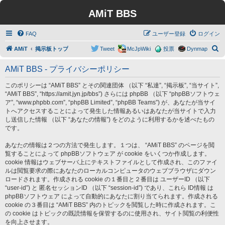
AMiT BBS
FAQ
ユーザー登録
ログイン
検
AMiT
掲示板トップ
Tweet
McJpWiki
投票
Dynmap
索
AMiT BBS - プライバシーポリシー
このポリシーは “AMiT BBS” とその関連団体 （以下 “私達”, “掲示板”, “当サイト”,
“AMiT BBS”, “https://amit.jyn.jp/bbs”) さらには phpBB （以下 “phpBBソフトウェ
ア”, “www.phpbb.com”, “phpBB Limited”, “phpBB Teams”) が、あなたが当サイ
トへアクセスすることによって発生した情報あるいはあなたが当サイトで入力
し送信した情報 （以下 “あなたの情報”) をどのように利用するかを述べたもの
です。
あなたの情報は２つの方法で発生します。１つは、 “AMiT BBS” のページを閲
覧することによって phpBBソフトウェア が cookie をいくつか作成します。
cookie 情報はウェブサーバ上にテキストファイルとして作成され、このファイ
ルは閲覧要求の際にあなたのローカルコンピュータのウェブブラウザにダウン
ロードされます。作成される cookie の１番目と２番目は ユーザーID （以下
“user-id”) と 匿名セッションID （以下 “session-id”) であり、これら ID情報 は
phpBBソフトウェア によって自動的にあなたに割り当てられます。作成される
cookie の３番目は “AMiT BBS” 内のトピックを閲覧した時に作成されます。こ
の cookie はトピックの既読情報を保管するのに使用され、サイト閲覧の利便性
を向上させます。