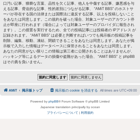
口汚い記事、猥褻な言葉、品性を欠く記事、他人を中傷する記事、嫌悪感を与
える記事、脅迫的な記事、性的差別につながる記事、 “AMiT BBS” のホストサ
ーバが存在する国の法律または国際法に違反する記事、以上を投稿しないこと
をあなたは同意します。この規約を破った場合、対象ユーザーのアカウント停
止が即座に行われます（場合によっては対象ユーザーのプロバイダに報告され
ます）。この措置を実行するため、全ての投稿記事には投稿者の IPアドレス が
記録されます。 “AMiT BBS” は必要と判断すればいつでも掲示板の投稿記事を
削除、編集、移動、凍結、閉鎖できることをあなたは同意します。あなたが掲
示板で入力した情報はデータベースに保管されることをあなたは同意します。
あなたの同意がない限りこの情報は第三者に公開されることはありませんが、
ハッキング等によるデータの損傷や盗難があった場合、 “AMiT BBS” と phpBB
はその責を負いません。
AMiT
掲示板トップ
掲示板の cookie を消去する
All times are
UTC+09:00
Powered by
phpBB
® Forum Software © phpBB Limited
Japanese translation principally by ocean
プライバシーについて
|
利用規約