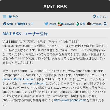
AMiT BBS
FAQ
ログイン
検
AMiT
掲示板トップ
Tweet
McJpWiki
投票
Dynmap
索
AMiT BBS - ユーザー登録
“AMiT BBS” (以下 “私達”, “掲示板”, “当サイト”, “AMiT BBS”,
“https://amit.jyn.jp/bbs”) を利用するに当たって、あなたは以下の規約に同意して
いるものと見なされます。規約に同意しない場合、 “AMiT BBS” の利用を行わ
ないでください。私達はいつでもこの規約を変更できます。更新・変更された
後も “AMiT BBS” を利用している間、あなたは常にこれらの規約に同意してい
るものと見なされます。
当サイトは phpBB （以下 “phpBBソフトウェア”, “www.phpbb.com”, “phpBB
Group”, “phpBB Teams”) によって構築されています。phpBBソフトウェア は “
General Public License
” （以下 “GPL”) 下でリリースされたフォーラムソリュー
ションであり、
www.phpbb.com
にてダウンロードできます。phpBBソフトウ
ェア はインターネットでの議論やコミュニケーションをより円滑に行うために
phpBB Group によって開発されましたが、phpBB Group は phpBBソフトウェ
ア 上でなされた議論の内容やユーザーの行為には一切責任を負いません。
phpBB に関する詳細な情報を知るには
https://www.phpbb.com/
をご覧くださ
い。