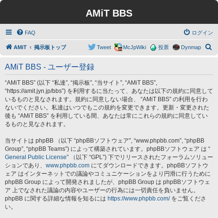
AMiT BBS
FAQ
ログイン
検
AMiT
掲示板トップ
Tweet
McJpWiki
投票
Dynmap
索
AMiT BBS - ユーザー登録
“AMiT BBS” (以下 “私達”, “掲示板”, “当サイト”, “AMiT BBS”,
“https://amit.jyn.jp/bbs”) を利用するに当たって、あなたは以下の規約に同意して
いるものと見なされます。規約に同意しない場合、 “AMiT BBS” の利用を行わ
ないでください。私達はいつでもこの規約を変更できます。更新・変更された
後も “AMiT BBS” を利用している間、あなたは常にこれらの規約に同意してい
るものと見なされます。
当サイトは phpBB （以下 “phpBBソフトウェア”, “www.phpbb.com”, “phpBB
Group”, “phpBB Teams”) によって構築されています。phpBBソフトウェア は “
General Public License
” （以下 “GPL”) 下でリリースされたフォーラムソリュー
ションであり、
www.phpbb.com
にてダウンロードできます。phpBBソフトウ
ェア はインターネットでの議論やコミュニケーションをより円滑に行うために
phpBB Group によって開発されましたが、phpBB Group は phpBBソフトウェ
ア 上でなされた議論の内容やユーザーの行為には一切責任を負いません。
phpBB に関する詳細な情報を知るには
https://www.phpbb.com/
をご覧くださ
い。