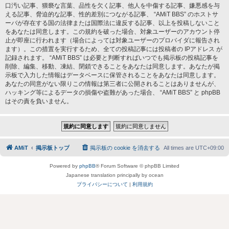
口汚い記事、猥褻な言葉、品性を欠く記事、他人を中傷する記事、嫌悪感を与
える記事、脅迫的な記事、性的差別につながる記事、 “AMiT BBS” のホストサ
ーバが存在する国の法律または国際法に違反する記事、以上を投稿しないこと
をあなたは同意します。この規約を破った場合、対象ユーザーのアカウント停
止が即座に行われます（場合によっては対象ユーザーのプロバイダに報告され
ます）。この措置を実行するため、全ての投稿記事には投稿者の IPアドレス が
記録されます。 “AMiT BBS” は必要と判断すればいつでも掲示板の投稿記事を
削除、編集、移動、凍結、閉鎖できることをあなたは同意します。あなたが掲
示板で入力した情報はデータベースに保管されることをあなたは同意します。
あなたの同意がない限りこの情報は第三者に公開されることはありませんが、
ハッキング等によるデータの損傷や盗難があった場合、 “AMiT BBS” と phpBB
はその責を負いません。
AMiT
掲示板トップ
掲示板の cookie を消去する
All times are
UTC+09:00
Powered by
phpBB
® Forum Software © phpBB Limited
Japanese translation principally by ocean
プライバシーについて
|
利用規約