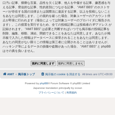
口汚い記事、猥褻な言葉、品性を欠く記事、他人を中傷する記事、嫌悪感を与
える記事、脅迫的な記事、性的差別につながる記事、 “AMiT BBS” のホストサ
ーバが存在する国の法律または国際法に違反する記事、以上を投稿しないこと
をあなたは同意します。この規約を破った場合、対象ユーザーのアカウント停
止が即座に行われます（場合によっては対象ユーザーのプロバイダに報告され
ます）。この措置を実行するため、全ての投稿記事には投稿者の IPアドレス が
記録されます。 “AMiT BBS” は必要と判断すればいつでも掲示板の投稿記事を
削除、編集、移動、凍結、閉鎖できることをあなたは同意します。あなたが掲
示板で入力した情報はデータベースに保管されることをあなたは同意します。
あなたの同意がない限りこの情報は第三者に公開されることはありませんが、
ハッキング等によるデータの損傷や盗難があった場合、 “AMiT BBS” と phpBB
はその責を負いません。
AMiT
掲示板トップ
掲示板の cookie を消去する
All times are
UTC+09:00
Powered by
phpBB
® Forum Software © phpBB Limited
Japanese translation principally by ocean
プライバシーについて
|
利用規約