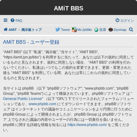
AMiT BBS
FAQ
ログイン
検
AMiT
掲示板トップ
Tweet
McJpWiki
投票
Dynmap
索
AMiT BBS - ユーザー登録
“AMiT BBS” (以下 “私達”, “掲示板”, “当サイト”, “AMiT BBS”,
“https://amit.jyn.jp/bbs”) を利用するに当たって、あなたは以下の規約に同意して
いるものと見なされます。規約に同意しない場合、 “AMiT BBS” の利用を行わ
ないでください。私達はいつでもこの規約を変更できます。更新・変更された
後も “AMiT BBS” を利用している間、あなたは常にこれらの規約に同意してい
るものと見なされます。
当サイトは phpBB （以下 “phpBBソフトウェア”, “www.phpbb.com”, “phpBB
Group”, “phpBB Teams”) によって構築されています。phpBBソフトウェア は “
General Public License
” （以下 “GPL”) 下でリリースされたフォーラムソリュー
ションであり、
www.phpbb.com
にてダウンロードできます。phpBBソフトウ
ェア はインターネットでの議論やコミュニケーションをより円滑に行うために
phpBB Group によって開発されましたが、phpBB Group は phpBBソフトウェ
ア 上でなされた議論の内容やユーザーの行為には一切責任を負いません。
phpBB に関する詳細な情報を知るには
https://www.phpbb.com/
をご覧くださ
い。