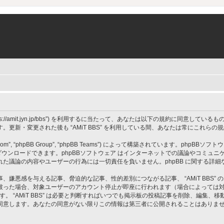
 BBS”, “https://amit.jyn.jp/bbs”) を利用するに当たって、あなたは以下の規約に
更新・変更された後も “AMiT BBS” を利用している間、あなたは常にこれら
om”, “phpBB Group”, “phpBB Teams”) によって構築されています。phpBBソフトウ
ウンロードできます。phpBBソフトウェア はインターネットでの議論やコミュニケーシ
 上でなされた議論の内容やユーザーの行為には一切責任を負いません。phpBB に関する詳
嫌悪感を与える記事、脅迫的な記事、性的差別につながる記事、 “AMiT BBS”
破った場合、対象ユーザーのアカウント停止が即座に行われます（場合によっては
す。 “AMiT BBS” は必要と判断すればいつでも掲示板の投稿記事を削除、編集
同意します。あなたの同意がない限りこの情報は第三者に公開されることはありま