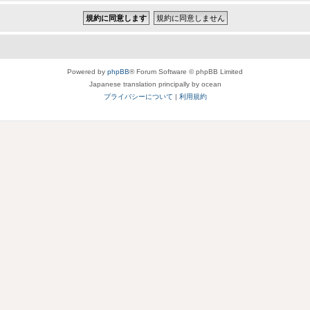
Powered by
phpBB
® Forum Software © phpBB Limited
Japanese translation principally by ocean
プライバシーについて
|
利用規約