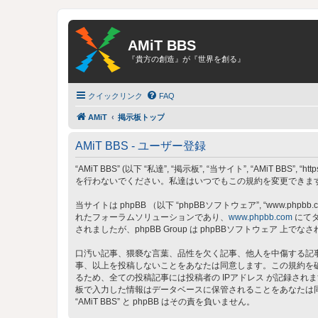
AMiT BBS
『貴方の創造』が『世界を創る』
クイックリンク
FAQ
AMiT
掲示板トップ
AMiT BBS - ユーザー登録
“AMiT BBS” (以下 “私達”, “掲示板”, “当サイト”, “AMiT
を行わないでください。私達はいつでもこの規約を変更できます。
当サイトは phpBB （以下 “phpBBソフトウェア”, “www.phpbb.c
れたフォーラムソリューションであり、
www.phpbb.com
にてダ
されましたが、phpBB Group は phpBBソフトウェア
口汚い記事、猥褻な言葉、品性を欠く記事、他人を中傷する記事、
事、以上を投稿しないことをあなたは同意します。この規約を
るため、全ての投稿記事には投稿者の IPアドレス が記録されま
板で入力した情報はデータベースに保管されることをあなたは
“AMiT BBS” と phpBB はその責を負いません。