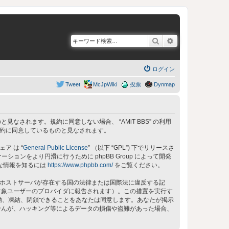
検索
詳細検索
ログイン
Tweet
McJpWiki
投票
Dynmap
同意しているものと見なされます。規約に同意しない場合、 “AMiT BBS” の利用
の規約に同意しているものと見なされます。
ェア は “
General Public License
” （以下 “GPL”) 下でリリースさ
ョンをより円滑に行うために phpBB Group によって開発
細な情報を知るには
https://www.phpbb.com/
をご覧ください。
 のホストサーバが存在する国の法律または国際法に違反する記
対象ユーザーのプロバイダに報告されます）。この措置を実行す
、移動、凍結、閉鎖できることをあなたは同意します。あなたが掲示
せんが、ハッキング等によるデータの損傷や盗難があった場合、