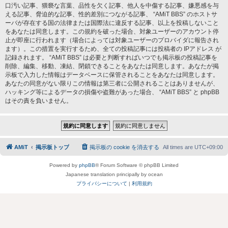
口汚い記事、猥褻な言葉、品性を欠く記事、他人を中傷する記事、嫌悪感を与
える記事、脅迫的な記事、性的差別につながる記事、 “AMiT BBS” のホストサ
ーバが存在する国の法律または国際法に違反する記事、以上を投稿しないこと
をあなたは同意します。この規約を破った場合、対象ユーザーのアカウント停
止が即座に行われます（場合によっては対象ユーザーのプロバイダに報告され
ます）。この措置を実行するため、全ての投稿記事には投稿者の IPアドレス が
記録されます。 “AMiT BBS” は必要と判断すればいつでも掲示板の投稿記事を
削除、編集、移動、凍結、閉鎖できることをあなたは同意します。あなたが掲
示板で入力した情報はデータベースに保管されることをあなたは同意します。
あなたの同意がない限りこの情報は第三者に公開されることはありませんが、
ハッキング等によるデータの損傷や盗難があった場合、 “AMiT BBS” と phpBB
はその責を負いません。
AMiT
掲示板トップ
掲示板の cookie を消去する
All times are
UTC+09:00
Powered by
phpBB
® Forum Software © phpBB Limited
Japanese translation principally by ocean
プライバシーについて
|
利用規約