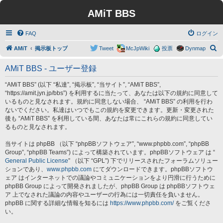
AMiT BBS
FAQ
ログイン
検
AMiT
掲示板トップ
Tweet
McJpWiki
投票
Dynmap
索
AMiT BBS - ユーザー登録
“AMiT BBS” (以下 “私達”, “掲示板”, “当サイト”, “AMiT BBS”,
“https://amit.jyn.jp/bbs”) を利用するに当たって、あなたは以下の規約に同意して
いるものと見なされます。規約に同意しない場合、 “AMiT BBS” の利用を行わ
ないでください。私達はいつでもこの規約を変更できます。更新・変更された
後も “AMiT BBS” を利用している間、あなたは常にこれらの規約に同意してい
るものと見なされます。
当サイトは phpBB （以下 “phpBBソフトウェア”, “www.phpbb.com”, “phpBB
Group”, “phpBB Teams”) によって構築されています。phpBBソフトウェア は “
General Public License
” （以下 “GPL”) 下でリリースされたフォーラムソリュー
ションであり、
www.phpbb.com
にてダウンロードできます。phpBBソフトウ
ェア はインターネットでの議論やコミュニケーションをより円滑に行うために
phpBB Group によって開発されましたが、phpBB Group は phpBBソフトウェ
ア 上でなされた議論の内容やユーザーの行為には一切責任を負いません。
phpBB に関する詳細な情報を知るには
https://www.phpbb.com/
をご覧くださ
い。