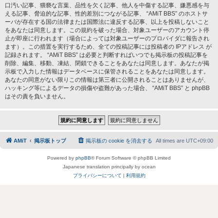
口汚い記事、猥褻な言葉、品性を欠く記事、他人を中傷する記事、嫌悪感を与
える記事、脅迫的な記事、性的差別につながる記事、 “AMiT BBS” のホストサ
ーバが存在する国の法律または国際法に違反する記事、以上を投稿しないこと
をあなたは同意します。この規約を破った場合、対象ユーザーのアカウント停
止が即座に行われます（場合によっては対象ユーザーのプロバイダに報告され
ます）。この措置を実行するため、全ての投稿記事には投稿者の IPアドレス が
記録されます。 “AMiT BBS” は必要と判断すればいつでも掲示板の投稿記事を
削除、編集、移動、凍結、閉鎖できることをあなたは同意します。あなたが掲
示板で入力した情報はデータベースに保管されることをあなたは同意します。
あなたの同意がない限りこの情報は第三者に公開されることはありませんが、
ハッキング等によるデータの損傷や盗難があった場合、 “AMiT BBS” と phpBB
はその責を負いません。
AMiT
掲示板トップ
掲示板の cookie を消去する
All times are
UTC+09:00
Powered by
phpBB
® Forum Software © phpBB Limited
Japanese translation principally by ocean
プライバシーについて
|
利用規約