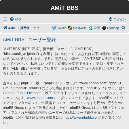
AMiT BBS
FAQ
ログイン
検
AMiT
掲示板トップ
Tweet
McJpWiki
投票
Dynmap
索
AMiT BBS - ユーザー登録
“AMiT BBS” (以下 “私達”, “掲示板”, “当サイト”, “AMiT BBS”,
“https://amit.jyn.jp/bbs”) を利用するに当たって、あなたは以下の規約に同意して
いるものと見なされます。規約に同意しない場合、 “AMiT BBS” の利用を行わ
ないでください。私達はいつでもこの規約を変更できます。更新・変更された
後も “AMiT BBS” を利用している間、あなたは常にこれらの規約に同意してい
るものと見なされます。
当サイトは phpBB （以下 “phpBBソフトウェア”, “www.phpbb.com”, “phpBB
Group”, “phpBB Teams”) によって構築されています。phpBBソフトウェア は “
General Public License
” （以下 “GPL”) 下でリリースされたフォーラムソリュー
ションであり、
www.phpbb.com
にてダウンロードできます。phpBBソフトウ
ェア はインターネットでの議論やコミュニケーションをより円滑に行うために
phpBB Group によって開発されましたが、phpBB Group は phpBBソフトウェ
ア 上でなされた議論の内容やユーザーの行為には一切責任を負いません。
phpBB に関する詳細な情報を知るには
https://www.phpbb.com/
をご覧くださ
い。