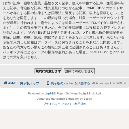
口汚い記事、猥褻な言葉、品性を欠く記事、他人を中傷する記事、嫌悪感を与
える記事、脅迫的な記事、性的差別につながる記事、 “AMiT BBS” のホストサ
ーバが存在する国の法律または国際法に違反する記事、以上を投稿しないこと
をあなたは同意します。この規約を破った場合、対象ユーザーのアカウント停
止が即座に行われます（場合によっては対象ユーザーのプロバイダに報告され
ます）。この措置を実行するため、全ての投稿記事には投稿者の IPアドレス が
記録されます。 “AMiT BBS” は必要と判断すればいつでも掲示板の投稿記事を
削除、編集、移動、凍結、閉鎖できることをあなたは同意します。あなたが掲
示板で入力した情報はデータベースに保管されることをあなたは同意します。
あなたの同意がない限りこの情報は第三者に公開されることはありませんが、
ハッキング等によるデータの損傷や盗難があった場合、 “AMiT BBS” と phpBB
はその責を負いません。
AMiT
掲示板トップ
掲示板の cookie を消去する
All times are
UTC+09:00
Powered by
phpBB
® Forum Software © phpBB Limited
Japanese translation principally by ocean
プライバシーについて
|
利用規約