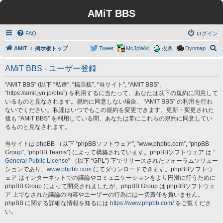
AMiT BBS
FAQ
ログイン
検
AMiT
掲示板トップ
Tweet
McJpWiki
投票
Dynmap
索
AMiT BBS - ユーザー登録
“AMiT BBS” (以下 “私達”, “掲示板”, “当サイト”, “AMiT BBS”,
“https://amit.jyn.jp/bbs”) を利用するに当たって、あなたは以下の規約に同意して
いるものと見なされます。規約に同意しない場合、 “AMiT BBS” の利用を行わ
ないでください。私達はいつでもこの規約を変更できます。更新・変更された
後も “AMiT BBS” を利用している間、あなたは常にこれらの規約に同意してい
るものと見なされます。
当サイトは phpBB （以下 “phpBBソフトウェア”, “www.phpbb.com”, “phpBB
Group”, “phpBB Teams”) によって構築されています。phpBBソフトウェア は “
General Public License
” （以下 “GPL”) 下でリリースされたフォーラムソリュー
ションであり、
www.phpbb.com
にてダウンロードできます。phpBBソフトウ
ェア はインターネットでの議論やコミュニケーションをより円滑に行うために
phpBB Group によって開発されましたが、phpBB Group は phpBBソフトウェ
ア 上でなされた議論の内容やユーザーの行為には一切責任を負いません。
phpBB に関する詳細な情報を知るには
https://www.phpbb.com/
をご覧くださ
い。