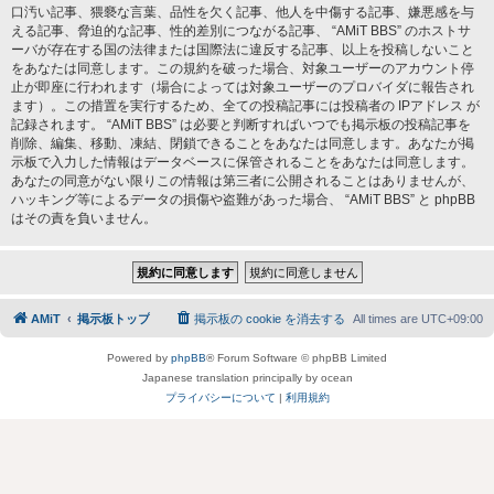
口汚い記事、猥褻な言葉、品性を欠く記事、他人を中傷する記事、嫌悪感を与
える記事、脅迫的な記事、性的差別につながる記事、 “AMiT BBS” のホストサ
ーバが存在する国の法律または国際法に違反する記事、以上を投稿しないこと
をあなたは同意します。この規約を破った場合、対象ユーザーのアカウント停
止が即座に行われます（場合によっては対象ユーザーのプロバイダに報告され
ます）。この措置を実行するため、全ての投稿記事には投稿者の IPアドレス が
記録されます。 “AMiT BBS” は必要と判断すればいつでも掲示板の投稿記事を
削除、編集、移動、凍結、閉鎖できることをあなたは同意します。あなたが掲
示板で入力した情報はデータベースに保管されることをあなたは同意します。
あなたの同意がない限りこの情報は第三者に公開されることはありませんが、
ハッキング等によるデータの損傷や盗難があった場合、 “AMiT BBS” と phpBB
はその責を負いません。
AMiT
掲示板トップ
掲示板の cookie を消去する
All times are
UTC+09:00
Powered by
phpBB
® Forum Software © phpBB Limited
Japanese translation principally by ocean
プライバシーについて
|
利用規約