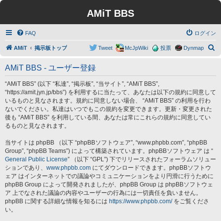
AMiT BBS
FAQ
ログイン
検
AMiT
掲示板トップ
Tweet
McJpWiki
投票
Dynmap
索
AMiT BBS - ユーザー登録
“AMiT BBS” (以下 “私達”, “掲示板”, “当サイト”, “AMiT BBS”,
“https://amit.jyn.jp/bbs”) を利用するに当たって、あなたは以下の規約に同意して
いるものと見なされます。規約に同意しない場合、 “AMiT BBS” の利用を行わ
ないでください。私達はいつでもこの規約を変更できます。更新・変更された
後も “AMiT BBS” を利用している間、あなたは常にこれらの規約に同意してい
るものと見なされます。
当サイトは phpBB （以下 “phpBBソフトウェア”, “www.phpbb.com”, “phpBB
Group”, “phpBB Teams”) によって構築されています。phpBBソフトウェア は “
General Public License
” （以下 “GPL”) 下でリリースされたフォーラムソリュー
ションであり、
www.phpbb.com
にてダウンロードできます。phpBBソフトウ
ェア はインターネットでの議論やコミュニケーションをより円滑に行うために
phpBB Group によって開発されましたが、phpBB Group は phpBBソフトウェ
ア 上でなされた議論の内容やユーザーの行為には一切責任を負いません。
phpBB に関する詳細な情報を知るには
https://www.phpbb.com/
をご覧くださ
い。