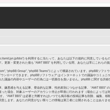
 BBS”, “https://amit.jyn.jp/bbs”) を利用するに当たって、あなたは以下の規約に
更新・変更された後も “AMiT BBS” を利用している間、あなたは常にこれら
om”, “phpBB Group”, “phpBB Teams”) によって構築されています。phpBBソフトウ
ウンロードできます。phpBBソフトウェア はインターネットでの議論やコミュニケーシ
 上でなされた議論の内容やユーザーの行為には一切責任を負いません。phpBB に関する詳
嫌悪感を与える記事、脅迫的な記事、性的差別につながる記事、 “AMiT BBS”
破った場合、対象ユーザーのアカウント停止が即座に行われます（場合によっては
す。 “AMiT BBS” は必要と判断すればいつでも掲示板の投稿記事を削除、編集
同意します。あなたの同意がない限りこの情報は第三者に公開されることはありま