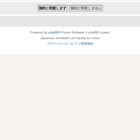
Powered by
phpBB
® Forum Software © phpBB Limited
Japanese translation principally by ocean
プライバシーについて
|
利用規約