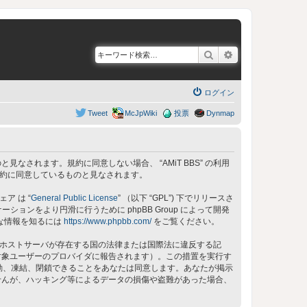
検索
詳細検索
ログイン
Tweet
McJpWiki
投票
Dynmap
同意しているものと見なされます。規約に同意しない場合、 “AMiT BBS” の利用
の規約に同意しているものと見なされます。
ェア は “
General Public License
” （以下 “GPL”) 下でリリースさ
ョンをより円滑に行うために phpBB Group によって開発
細な情報を知るには
https://www.phpbb.com/
をご覧ください。
 のホストサーバが存在する国の法律または国際法に違反する記
対象ユーザーのプロバイダに報告されます）。この措置を実行す
、移動、凍結、閉鎖できることをあなたは同意します。あなたが掲示
せんが、ハッキング等によるデータの損傷や盗難があった場合、