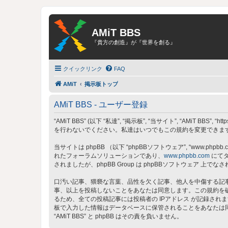
AMiT BBS
『貴方の創造』が『世界を創る』
クイックリンク
FAQ
AMiT
掲示板トップ
AMiT BBS - ユーザー登録
“AMiT BBS” (以下 “私達”, “掲示板”, “当サイト”, “AMiT
を行わないでください。私達はいつでもこの規約を変更できます。
当サイトは phpBB （以下 “phpBBソフトウェア”, “www.phpbb.c
れたフォーラムソリューションであり、
www.phpbb.com
にてダ
されましたが、phpBB Group は phpBBソフトウェア
口汚い記事、猥褻な言葉、品性を欠く記事、他人を中傷する記事、
事、以上を投稿しないことをあなたは同意します。この規約を
るため、全ての投稿記事には投稿者の IPアドレス が記録されま
板で入力した情報はデータベースに保管されることをあなたは
“AMiT BBS” と phpBB はその責を負いません。