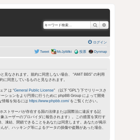
検索
詳細検索
ログイン
Tweet
McJpWiki
投票
Dynmap
同意しているものと見なされます。規約に同意しない場合、 “AMiT BBS” の利用
の規約に同意しているものと見なされます。
ェア は “
General Public License
” （以下 “GPL”) 下でリリースさ
ョンをより円滑に行うために phpBB Group によって開発
細な情報を知るには
https://www.phpbb.com/
をご覧ください。
 のホストサーバが存在する国の法律または国際法に違反する記
対象ユーザーのプロバイダに報告されます）。この措置を実行す
、移動、凍結、閉鎖できることをあなたは同意します。あなたが掲示
せんが、ハッキング等によるデータの損傷や盗難があった場合、