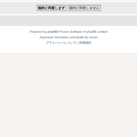
Powered by
phpBB
® Forum Software © phpBB Limited
Japanese translation principally by ocean
プライバシーについて
|
利用規約