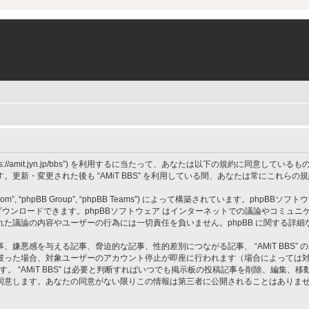
 BBS”, “https://amit.jyn.jp/bbs”) を利用するに当たって、あなたは以下の規約に
更新・変更された後も “AMiT BBS” を利用している間、あなたは常にこれら
om”, “phpBB Group”, “phpBB Teams”) によって構築されています。phpBBソフトウ
ウンロードできます。phpBBソフトウェア はインターネットでの議論やコミュニケーシ
 上でなされた議論の内容やユーザーの行為には一切責任を負いません。phpBB に関する詳
嫌悪感を与える記事、脅迫的な記事、性的差別につながる記事、 “AMiT BBS”
破った場合、対象ユーザーのアカウント停止が即座に行われます（場合によっては
す。 “AMiT BBS” は必要と判断すればいつでも掲示板の投稿記事を削除、編集
同意します。あなたの同意がない限りこの情報は第三者に公開されることはありま