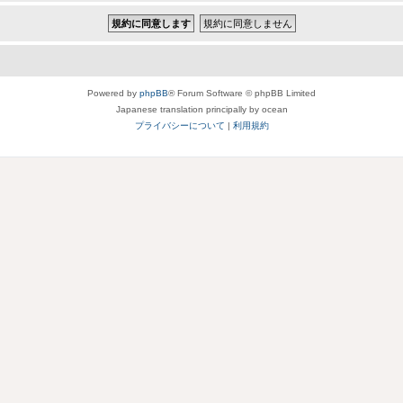
Powered by
phpBB
® Forum Software © phpBB Limited
Japanese translation principally by ocean
プライバシーについて
|
利用規約