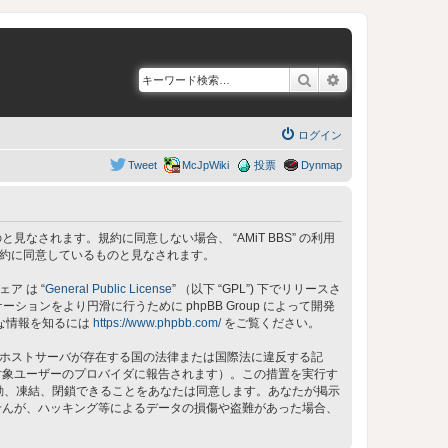
検索
詳細検索
ログイン
Tweet
McJpWiki
投票
Dynmap
同意しているものと見なされます。規約に同意しない場合、 “AMiT BBS” の利用
の規約に同意しているものと見なされます。
ェア は “
General Public License
” （以下 “GPL”) 下でリリースさ
ョンをより円滑に行うために phpBB Group によって開発
細な情報を知るには
https://www.phpbb.com/
をご覧ください。
 のホストサーバが存在する国の法律または国際法に違反する記
対象ユーザーのプロバイダに報告されます）。この措置を実行す
、移動、凍結、閉鎖できることをあなたは同意します。あなたが掲示
せんが、ハッキング等によるデータの損傷や盗難があった場合、