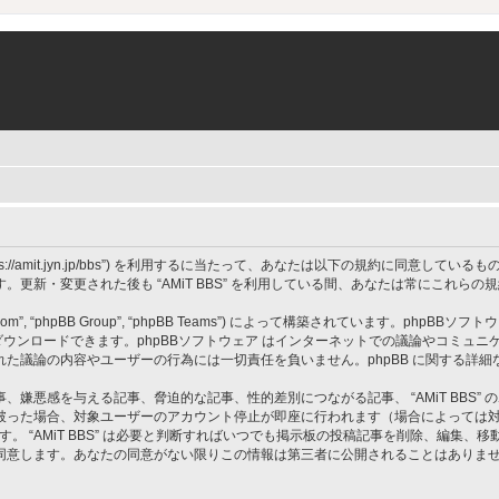
 BBS”, “https://amit.jyn.jp/bbs”) を利用するに当たって、あなたは以下の規約に
更新・変更された後も “AMiT BBS” を利用している間、あなたは常にこれら
om”, “phpBB Group”, “phpBB Teams”) によって構築されています。phpBBソフトウ
ウンロードできます。phpBBソフトウェア はインターネットでの議論やコミュニケーシ
 上でなされた議論の内容やユーザーの行為には一切責任を負いません。phpBB に関する詳
嫌悪感を与える記事、脅迫的な記事、性的差別につながる記事、 “AMiT BBS”
破った場合、対象ユーザーのアカウント停止が即座に行われます（場合によっては
す。 “AMiT BBS” は必要と判断すればいつでも掲示板の投稿記事を削除、編集
同意します。あなたの同意がない限りこの情報は第三者に公開されることはありま