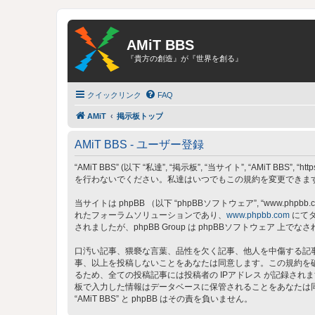
AMiT BBS
『貴方の創造』が『世界を創る』
クイックリンク
FAQ
AMiT
掲示板トップ
AMiT BBS - ユーザー登録
“AMiT BBS” (以下 “私達”, “掲示板”, “当サイト”, “AMiT
を行わないでください。私達はいつでもこの規約を変更できます。
当サイトは phpBB （以下 “phpBBソフトウェア”, “www.phpbb.c
れたフォーラムソリューションであり、
www.phpbb.com
にてダ
されましたが、phpBB Group は phpBBソフトウェア
口汚い記事、猥褻な言葉、品性を欠く記事、他人を中傷する記事、
事、以上を投稿しないことをあなたは同意します。この規約を
るため、全ての投稿記事には投稿者の IPアドレス が記録されま
板で入力した情報はデータベースに保管されることをあなたは
“AMiT BBS” と phpBB はその責を負いません。