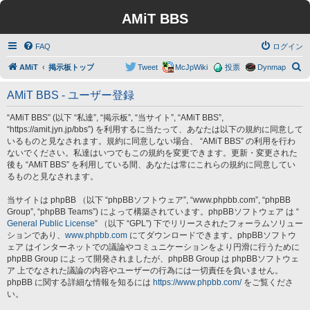
AMiT BBS
FAQ
ログイン
検
AMiT
掲示板トップ
Tweet
McJpWiki
投票
Dynmap
索
AMiT BBS - ユーザー登録
“AMiT BBS” (以下 “私達”, “掲示板”, “当サイト”, “AMiT BBS”,
“https://amit.jyn.jp/bbs”) を利用するに当たって、あなたは以下の規約に同意して
いるものと見なされます。規約に同意しない場合、 “AMiT BBS” の利用を行わ
ないでください。私達はいつでもこの規約を変更できます。更新・変更された
後も “AMiT BBS” を利用している間、あなたは常にこれらの規約に同意してい
るものと見なされます。
当サイトは phpBB （以下 “phpBBソフトウェア”, “www.phpbb.com”, “phpBB
Group”, “phpBB Teams”) によって構築されています。phpBBソフトウェア は “
General Public License
” （以下 “GPL”) 下でリリースされたフォーラムソリュー
ションであり、
www.phpbb.com
にてダウンロードできます。phpBBソフトウ
ェア はインターネットでの議論やコミュニケーションをより円滑に行うために
phpBB Group によって開発されましたが、phpBB Group は phpBBソフトウェ
ア 上でなされた議論の内容やユーザーの行為には一切責任を負いません。
phpBB に関する詳細な情報を知るには
https://www.phpbb.com/
をご覧くださ
い。