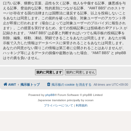
口汚い記事、猥褻な言葉、品性を欠く記事、他人を中傷する記事、嫌悪感を与
える記事、脅迫的な記事、性的差別につながる記事、 “AMiT BBS” のホストサ
ーバが存在する国の法律または国際法に違反する記事、以上を投稿しないこと
をあなたは同意します。この規約を破った場合、対象ユーザーのアカウント停
止が即座に行われます（場合によっては対象ユーザーのプロバイダに報告され
ます）。この措置を実行するため、全ての投稿記事には投稿者の IPアドレス が
記録されます。 “AMiT BBS” は必要と判断すればいつでも掲示板の投稿記事を
削除、編集、移動、凍結、閉鎖できることをあなたは同意します。あなたが掲
示板で入力した情報はデータベースに保管されることをあなたは同意します。
あなたの同意がない限りこの情報は第三者に公開されることはありませんが、
ハッキング等によるデータの損傷や盗難があった場合、 “AMiT BBS” と phpBB
はその責を負いません。
AMiT
掲示板トップ
掲示板の cookie を消去する
All times are
UTC+09:00
Powered by
phpBB
® Forum Software © phpBB Limited
Japanese translation principally by ocean
プライバシーについて
|
利用規約