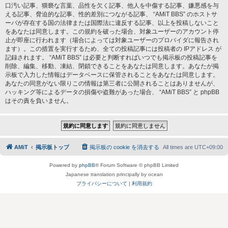
口汚い記事、猥褻な言葉、品性を欠く記事、他人を中傷する記事、嫌悪感を与
える記事、脅迫的な記事、性的差別につながる記事、 “AMiT BBS” のホストサ
ーバが存在する国の法律または国際法に違反する記事、以上を投稿しないこと
をあなたは同意します。この規約を破った場合、対象ユーザーのアカウント停
止が即座に行われます（場合によっては対象ユーザーのプロバイダに報告され
ます）。この措置を実行するため、全ての投稿記事には投稿者の IPアドレス が
記録されます。 “AMiT BBS” は必要と判断すればいつでも掲示板の投稿記事を
削除、編集、移動、凍結、閉鎖できることをあなたは同意します。あなたが掲
示板で入力した情報はデータベースに保管されることをあなたは同意します。
あなたの同意がない限りこの情報は第三者に公開されることはありませんが、
ハッキング等によるデータの損傷や盗難があった場合、 “AMiT BBS” と phpBB
はその責を負いません。
AMiT
掲示板トップ
掲示板の cookie を消去する
All times are
UTC+09:00
Powered by
phpBB
® Forum Software © phpBB Limited
Japanese translation principally by ocean
プライバシーについて
|
利用規約