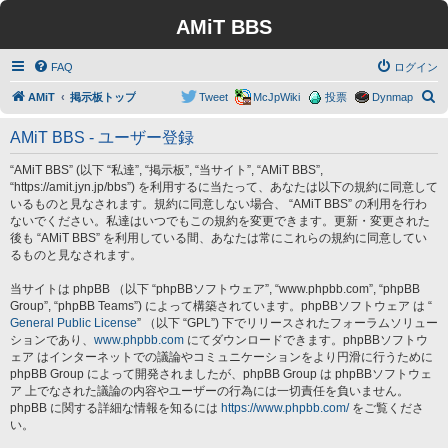
AMiT BBS
FAQ
ログイン
検
AMiT
掲示板トップ
Tweet
McJpWiki
投票
Dynmap
索
AMiT BBS - ユーザー登録
“AMiT BBS” (以下 “私達”, “掲示板”, “当サイト”, “AMiT BBS”,
“https://amit.jyn.jp/bbs”) を利用するに当たって、あなたは以下の規約に同意して
いるものと見なされます。規約に同意しない場合、 “AMiT BBS” の利用を行わ
ないでください。私達はいつでもこの規約を変更できます。更新・変更された
後も “AMiT BBS” を利用している間、あなたは常にこれらの規約に同意してい
るものと見なされます。
当サイトは phpBB （以下 “phpBBソフトウェア”, “www.phpbb.com”, “phpBB
Group”, “phpBB Teams”) によって構築されています。phpBBソフトウェア は “
General Public License
” （以下 “GPL”) 下でリリースされたフォーラムソリュー
ションであり、
www.phpbb.com
にてダウンロードできます。phpBBソフトウ
ェア はインターネットでの議論やコミュニケーションをより円滑に行うために
phpBB Group によって開発されましたが、phpBB Group は phpBBソフトウェ
ア 上でなされた議論の内容やユーザーの行為には一切責任を負いません。
phpBB に関する詳細な情報を知るには
https://www.phpbb.com/
をご覧くださ
い。