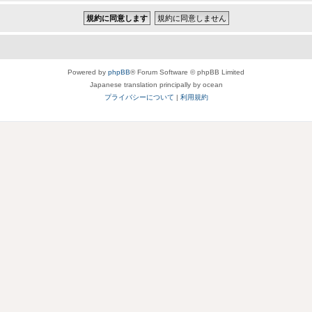
Powered by
phpBB
® Forum Software © phpBB Limited
Japanese translation principally by ocean
プライバシーについて
|
利用規約