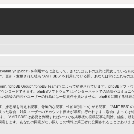
 BBS”, “https://amit.jyn.jp/bbs”) を利用するに当たって、あなたは以下の規約に
更新・変更された後も “AMiT BBS” を利用している間、あなたは常にこれら
om”, “phpBB Group”, “phpBB Teams”) によって構築されています。phpBBソフトウ
ウンロードできます。phpBBソフトウェア はインターネットでの議論やコミュニケーシ
 上でなされた議論の内容やユーザーの行為には一切責任を負いません。phpBB に関する詳
嫌悪感を与える記事、脅迫的な記事、性的差別につながる記事、 “AMiT BBS”
破った場合、対象ユーザーのアカウント停止が即座に行われます（場合によっては
す。 “AMiT BBS” は必要と判断すればいつでも掲示板の投稿記事を削除、編集
同意します。あなたの同意がない限りこの情報は第三者に公開されることはありま