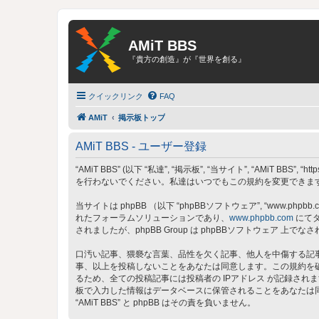
AMiT BBS
『貴方の創造』が『世界を創る』
クイックリンク
FAQ
AMiT
掲示板トップ
AMiT BBS - ユーザー登録
“AMiT BBS” (以下 “私達”, “掲示板”, “当サイト”, “AMiT
を行わないでください。私達はいつでもこの規約を変更できます。
当サイトは phpBB （以下 “phpBBソフトウェア”, “www.phpbb.c
れたフォーラムソリューションであり、
www.phpbb.com
にてダ
されましたが、phpBB Group は phpBBソフトウェア
口汚い記事、猥褻な言葉、品性を欠く記事、他人を中傷する記事、
事、以上を投稿しないことをあなたは同意します。この規約を
るため、全ての投稿記事には投稿者の IPアドレス が記録されま
板で入力した情報はデータベースに保管されることをあなたは
“AMiT BBS” と phpBB はその責を負いません。