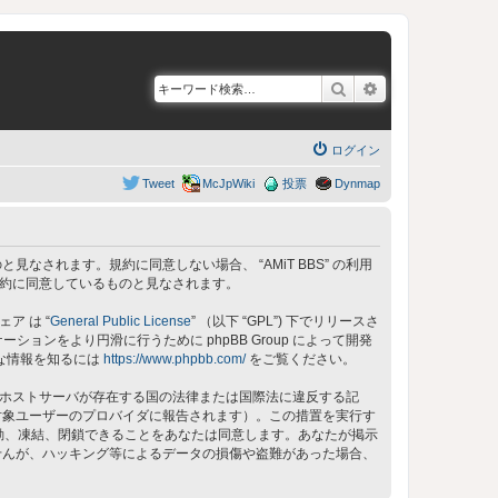
検索
詳細検索
ログイン
Tweet
McJpWiki
投票
Dynmap
同意しているものと見なされます。規約に同意しない場合、 “AMiT BBS” の利用
の規約に同意しているものと見なされます。
ェア は “
General Public License
” （以下 “GPL”) 下でリリースさ
ョンをより円滑に行うために phpBB Group によって開発
細な情報を知るには
https://www.phpbb.com/
をご覧ください。
 のホストサーバが存在する国の法律または国際法に違反する記
対象ユーザーのプロバイダに報告されます）。この措置を実行す
、移動、凍結、閉鎖できることをあなたは同意します。あなたが掲示
せんが、ハッキング等によるデータの損傷や盗難があった場合、