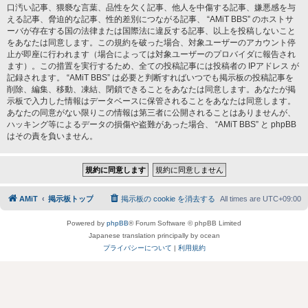
口汚い記事、猥褻な言葉、品性を欠く記事、他人を中傷する記事、嫌悪感を与
える記事、脅迫的な記事、性的差別につながる記事、 “AMiT BBS” のホストサ
ーバが存在する国の法律または国際法に違反する記事、以上を投稿しないこと
をあなたは同意します。この規約を破った場合、対象ユーザーのアカウント停
止が即座に行われます（場合によっては対象ユーザーのプロバイダに報告され
ます）。この措置を実行するため、全ての投稿記事には投稿者の IPアドレス が
記録されます。 “AMiT BBS” は必要と判断すればいつでも掲示板の投稿記事を
削除、編集、移動、凍結、閉鎖できることをあなたは同意します。あなたが掲
示板で入力した情報はデータベースに保管されることをあなたは同意します。
あなたの同意がない限りこの情報は第三者に公開されることはありませんが、
ハッキング等によるデータの損傷や盗難があった場合、 “AMiT BBS” と phpBB
はその責を負いません。
AMiT
掲示板トップ
掲示板の cookie を消去する
All times are
UTC+09:00
Powered by
phpBB
® Forum Software © phpBB Limited
Japanese translation principally by ocean
プライバシーについて
|
利用規約