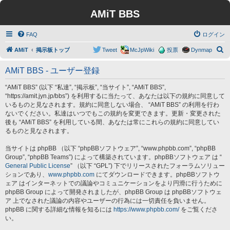
AMiT BBS
FAQ
ログイン
検
AMiT
掲示板トップ
Tweet
McJpWiki
投票
Dynmap
索
AMiT BBS - ユーザー登録
“AMiT BBS” (以下 “私達”, “掲示板”, “当サイト”, “AMiT BBS”,
“https://amit.jyn.jp/bbs”) を利用するに当たって、あなたは以下の規約に同意して
いるものと見なされます。規約に同意しない場合、 “AMiT BBS” の利用を行わ
ないでください。私達はいつでもこの規約を変更できます。更新・変更された
後も “AMiT BBS” を利用している間、あなたは常にこれらの規約に同意してい
るものと見なされます。
当サイトは phpBB （以下 “phpBBソフトウェア”, “www.phpbb.com”, “phpBB
Group”, “phpBB Teams”) によって構築されています。phpBBソフトウェア は “
General Public License
” （以下 “GPL”) 下でリリースされたフォーラムソリュー
ションであり、
www.phpbb.com
にてダウンロードできます。phpBBソフトウ
ェア はインターネットでの議論やコミュニケーションをより円滑に行うために
phpBB Group によって開発されましたが、phpBB Group は phpBBソフトウェ
ア 上でなされた議論の内容やユーザーの行為には一切責任を負いません。
phpBB に関する詳細な情報を知るには
https://www.phpbb.com/
をご覧くださ
い。