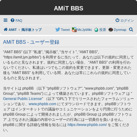
AMiT BBS
FAQ
ログイン
検
AMiT
掲示板トップ
Tweet
McJpWiki
投票
Dynmap
索
AMiT BBS - ユーザー登録
“AMiT BBS” (以下 “私達”, “掲示板”, “当サイト”, “AMiT BBS”,
“https://amit.jyn.jp/bbs”) を利用するに当たって、あなたは以下の規約に同意して
いるものと見なされます。規約に同意しない場合、 “AMiT BBS” の利用を行わ
ないでください。私達はいつでもこの規約を変更できます。更新・変更された
後も “AMiT BBS” を利用している間、あなたは常にこれらの規約に同意してい
るものと見なされます。
当サイトは phpBB （以下 “phpBBソフトウェア”, “www.phpbb.com”, “phpBB
Group”, “phpBB Teams”) によって構築されています。phpBBソフトウェア は “
General Public License
” （以下 “GPL”) 下でリリースされたフォーラムソリュー
ションであり、
www.phpbb.com
にてダウンロードできます。phpBBソフトウ
ェア はインターネットでの議論やコミュニケーションをより円滑に行うために
phpBB Group によって開発されましたが、phpBB Group は phpBBソフトウェ
ア 上でなされた議論の内容やユーザーの行為には一切責任を負いません。
phpBB に関する詳細な情報を知るには
https://www.phpbb.com/
をご覧くださ
い。