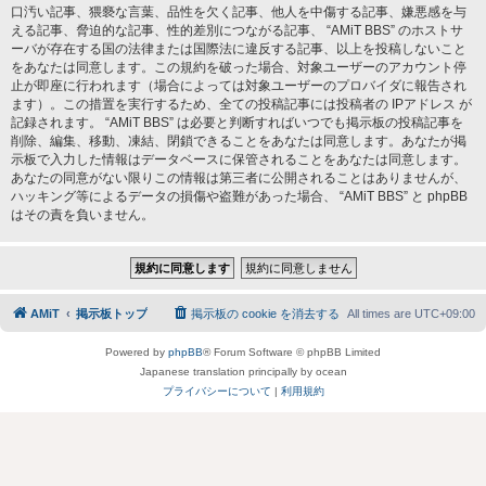
口汚い記事、猥褻な言葉、品性を欠く記事、他人を中傷する記事、嫌悪感を与
える記事、脅迫的な記事、性的差別につながる記事、 “AMiT BBS” のホストサ
ーバが存在する国の法律または国際法に違反する記事、以上を投稿しないこと
をあなたは同意します。この規約を破った場合、対象ユーザーのアカウント停
止が即座に行われます（場合によっては対象ユーザーのプロバイダに報告され
ます）。この措置を実行するため、全ての投稿記事には投稿者の IPアドレス が
記録されます。 “AMiT BBS” は必要と判断すればいつでも掲示板の投稿記事を
削除、編集、移動、凍結、閉鎖できることをあなたは同意します。あなたが掲
示板で入力した情報はデータベースに保管されることをあなたは同意します。
あなたの同意がない限りこの情報は第三者に公開されることはありませんが、
ハッキング等によるデータの損傷や盗難があった場合、 “AMiT BBS” と phpBB
はその責を負いません。
AMiT
掲示板トップ
掲示板の cookie を消去する
All times are
UTC+09:00
Powered by
phpBB
® Forum Software © phpBB Limited
Japanese translation principally by ocean
プライバシーについて
|
利用規約