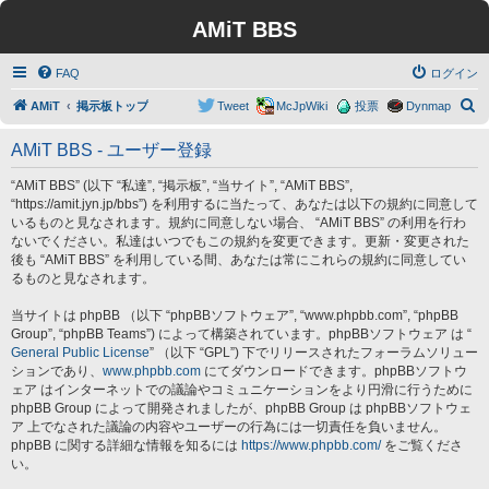
AMiT BBS
FAQ
ログイン
検
AMiT
掲示板トップ
Tweet
McJpWiki
投票
Dynmap
索
AMiT BBS - ユーザー登録
“AMiT BBS” (以下 “私達”, “掲示板”, “当サイト”, “AMiT BBS”,
“https://amit.jyn.jp/bbs”) を利用するに当たって、あなたは以下の規約に同意して
いるものと見なされます。規約に同意しない場合、 “AMiT BBS” の利用を行わ
ないでください。私達はいつでもこの規約を変更できます。更新・変更された
後も “AMiT BBS” を利用している間、あなたは常にこれらの規約に同意してい
るものと見なされます。
当サイトは phpBB （以下 “phpBBソフトウェア”, “www.phpbb.com”, “phpBB
Group”, “phpBB Teams”) によって構築されています。phpBBソフトウェア は “
General Public License
” （以下 “GPL”) 下でリリースされたフォーラムソリュー
ションであり、
www.phpbb.com
にてダウンロードできます。phpBBソフトウ
ェア はインターネットでの議論やコミュニケーションをより円滑に行うために
phpBB Group によって開発されましたが、phpBB Group は phpBBソフトウェ
ア 上でなされた議論の内容やユーザーの行為には一切責任を負いません。
phpBB に関する詳細な情報を知るには
https://www.phpbb.com/
をご覧くださ
い。