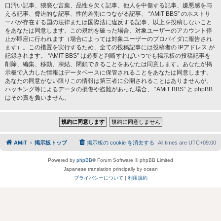
口汚い記事、猥褻な言葉、品性を欠く記事、他人を中傷する記事、嫌悪感を与
える記事、脅迫的な記事、性的差別につながる記事、 “AMiT BBS” のホストサ
ーバが存在する国の法律または国際法に違反する記事、以上を投稿しないこと
をあなたは同意します。この規約を破った場合、対象ユーザーのアカウント停
止が即座に行われます（場合によっては対象ユーザーのプロバイダに報告され
ます）。この措置を実行するため、全ての投稿記事には投稿者の IPアドレス が
記録されます。 “AMiT BBS” は必要と判断すればいつでも掲示板の投稿記事を
削除、編集、移動、凍結、閉鎖できることをあなたは同意します。あなたが掲
示板で入力した情報はデータベースに保管されることをあなたは同意します。
あなたの同意がない限りこの情報は第三者に公開されることはありませんが、
ハッキング等によるデータの損傷や盗難があった場合、 “AMiT BBS” と phpBB
はその責を負いません。
AMiT
掲示板トップ
掲示板の cookie を消去する
All times are
UTC+09:00
Powered by
phpBB
® Forum Software © phpBB Limited
Japanese translation principally by ocean
プライバシーについて
|
利用規約