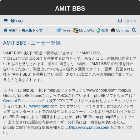
AMiT BBS
FAQ
ログイン
検
AMiT
掲示板トップ
Tweet
McJpWiki
投票
Dynmap
索
AMiT BBS - ユーザー登録
“AMiT BBS” (以下 “私達”, “掲示板”, “当サイト”, “AMiT BBS”,
“https://amit.jyn.jp/bbs”) を利用するに当たって、あなたは以下の規約に同意して
いるものと見なされます。規約に同意しない場合、 “AMiT BBS” の利用を行わ
ないでください。私達はいつでもこの規約を変更できます。更新・変更された
後も “AMiT BBS” を利用している間、あなたは常にこれらの規約に同意してい
るものと見なされます。
当サイトは phpBB （以下 “phpBBソフトウェア”, “www.phpbb.com”, “phpBB
Group”, “phpBB Teams”) によって構築されています。phpBBソフトウェア は “
General Public License
” （以下 “GPL”) 下でリリースされたフォーラムソリュー
ションであり、
www.phpbb.com
にてダウンロードできます。phpBBソフトウ
ェア はインターネットでの議論やコミュニケーションをより円滑に行うために
phpBB Group によって開発されましたが、phpBB Group は phpBBソフトウェ
ア 上でなされた議論の内容やユーザーの行為には一切責任を負いません。
phpBB に関する詳細な情報を知るには
https://www.phpbb.com/
をご覧くださ
い。