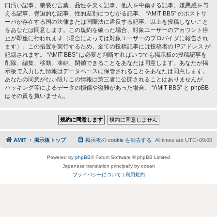
口汚い記事、猥褻な言葉、品性を欠く記事、他人を中傷する記事、嫌悪感を与
える記事、脅迫的な記事、性的差別につながる記事、 “AMiT BBS” のホストサ
ーバが存在する国の法律または国際法に違反する記事、以上を投稿しないこと
をあなたは同意します。この規約を破った場合、対象ユーザーのアカウント停
止が即座に行われます（場合によっては対象ユーザーのプロバイダに報告され
ます）。この措置を実行するため、全ての投稿記事には投稿者の IPアドレス が
記録されます。 “AMiT BBS” は必要と判断すればいつでも掲示板の投稿記事を
削除、編集、移動、凍結、閉鎖できることをあなたは同意します。あなたが掲
示板で入力した情報はデータベースに保管されることをあなたは同意します。
あなたの同意がない限りこの情報は第三者に公開されることはありませんが、
ハッキング等によるデータの損傷や盗難があった場合、 “AMiT BBS” と phpBB
はその責を負いません。
AMiT
掲示板トップ
掲示板の cookie を消去する
All times are
UTC+09:00
Powered by
phpBB
® Forum Software © phpBB Limited
Japanese translation principally by ocean
プライバシーについて
|
利用規約