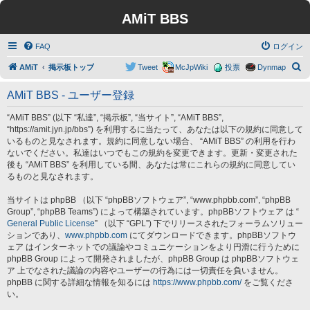
AMiT BBS
FAQ
ログイン
検
AMiT
掲示板トップ
Tweet
McJpWiki
投票
Dynmap
索
AMiT BBS - ユーザー登録
“AMiT BBS” (以下 “私達”, “掲示板”, “当サイト”, “AMiT BBS”,
“https://amit.jyn.jp/bbs”) を利用するに当たって、あなたは以下の規約に同意して
いるものと見なされます。規約に同意しない場合、 “AMiT BBS” の利用を行わ
ないでください。私達はいつでもこの規約を変更できます。更新・変更された
後も “AMiT BBS” を利用している間、あなたは常にこれらの規約に同意してい
るものと見なされます。
当サイトは phpBB （以下 “phpBBソフトウェア”, “www.phpbb.com”, “phpBB
Group”, “phpBB Teams”) によって構築されています。phpBBソフトウェア は “
General Public License
” （以下 “GPL”) 下でリリースされたフォーラムソリュー
ションであり、
www.phpbb.com
にてダウンロードできます。phpBBソフトウ
ェア はインターネットでの議論やコミュニケーションをより円滑に行うために
phpBB Group によって開発されましたが、phpBB Group は phpBBソフトウェ
ア 上でなされた議論の内容やユーザーの行為には一切責任を負いません。
phpBB に関する詳細な情報を知るには
https://www.phpbb.com/
をご覧くださ
い。