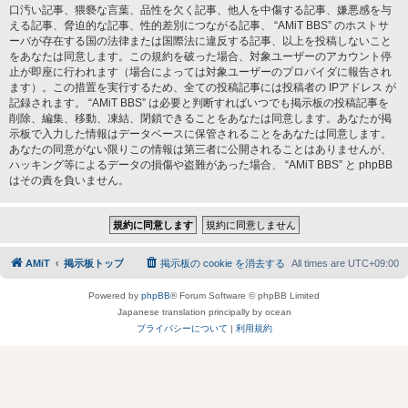
口汚い記事、猥褻な言葉、品性を欠く記事、他人を中傷する記事、嫌悪感を与
える記事、脅迫的な記事、性的差別につながる記事、 “AMiT BBS” のホストサ
ーバが存在する国の法律または国際法に違反する記事、以上を投稿しないこと
をあなたは同意します。この規約を破った場合、対象ユーザーのアカウント停
止が即座に行われます（場合によっては対象ユーザーのプロバイダに報告され
ます）。この措置を実行するため、全ての投稿記事には投稿者の IPアドレス が
記録されます。 “AMiT BBS” は必要と判断すればいつでも掲示板の投稿記事を
削除、編集、移動、凍結、閉鎖できることをあなたは同意します。あなたが掲
示板で入力した情報はデータベースに保管されることをあなたは同意します。
あなたの同意がない限りこの情報は第三者に公開されることはありませんが、
ハッキング等によるデータの損傷や盗難があった場合、 “AMiT BBS” と phpBB
はその責を負いません。
AMiT
掲示板トップ
掲示板の cookie を消去する
All times are
UTC+09:00
Powered by
phpBB
® Forum Software © phpBB Limited
Japanese translation principally by ocean
プライバシーについて
|
利用規約