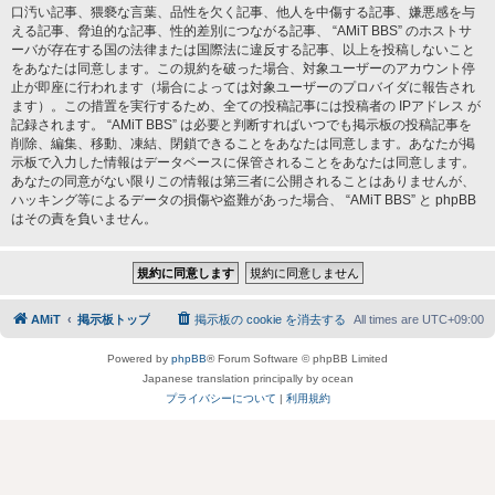
口汚い記事、猥褻な言葉、品性を欠く記事、他人を中傷する記事、嫌悪感を与
える記事、脅迫的な記事、性的差別につながる記事、 “AMiT BBS” のホストサ
ーバが存在する国の法律または国際法に違反する記事、以上を投稿しないこと
をあなたは同意します。この規約を破った場合、対象ユーザーのアカウント停
止が即座に行われます（場合によっては対象ユーザーのプロバイダに報告され
ます）。この措置を実行するため、全ての投稿記事には投稿者の IPアドレス が
記録されます。 “AMiT BBS” は必要と判断すればいつでも掲示板の投稿記事を
削除、編集、移動、凍結、閉鎖できることをあなたは同意します。あなたが掲
示板で入力した情報はデータベースに保管されることをあなたは同意します。
あなたの同意がない限りこの情報は第三者に公開されることはありませんが、
ハッキング等によるデータの損傷や盗難があった場合、 “AMiT BBS” と phpBB
はその責を負いません。
AMiT
掲示板トップ
掲示板の cookie を消去する
All times are
UTC+09:00
Powered by
phpBB
® Forum Software © phpBB Limited
Japanese translation principally by ocean
プライバシーについて
|
利用規約