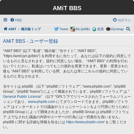
AMiT BBS
FAQ
ログイン
検
AMiT
掲示板トップ
Tweet
McJpWiki
投票
Dynmap
索
AMiT BBS - ユーザー登録
“AMiT BBS” (以下 “私達”, “掲示板”, “当サイト”, “AMiT BBS”,
“https://amit.jyn.jp/bbs”) を利用するに当たって、あなたは以下の規約に同意して
いるものと見なされます。規約に同意しない場合、 “AMiT BBS” の利用を行わ
ないでください。私達はいつでもこの規約を変更できます。更新・変更された
後も “AMiT BBS” を利用している間、あなたは常にこれらの規約に同意してい
るものと見なされます。
当サイトは phpBB （以下 “phpBBソフトウェア”, “www.phpbb.com”, “phpBB
Group”, “phpBB Teams”) によって構築されています。phpBBソフトウェア は “
General Public License
” （以下 “GPL”) 下でリリースされたフォーラムソリュー
ションであり、
www.phpbb.com
にてダウンロードできます。phpBBソフトウ
ェア はインターネットでの議論やコミュニケーションをより円滑に行うために
phpBB Group によって開発されましたが、phpBB Group は phpBBソフトウェ
ア 上でなされた議論の内容やユーザーの行為には一切責任を負いません。
phpBB に関する詳細な情報を知るには
https://www.phpbb.com/
をご覧くださ
い。