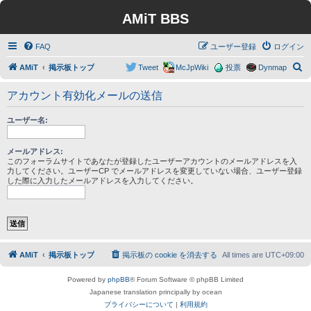
AMiT BBS
FAQ
ユーザー登録
ログイン
検
AMiT
掲示板トップ
Tweet
McJpWiki
投票
Dynmap
索
アカウント有効化メールの送信
ユーザー名:
メールアドレス:
このフォーラムサイトであなたが登録したユーザーアカウントのメールアドレスを入
力してください。ユーザーCP でメールアドレスを変更していない場合、ユーザー登録
した際に入力したメールアドレスを入力してください。
AMiT
掲示板トップ
掲示板の cookie を消去する
All times are
UTC+09:00
Powered by
phpBB
® Forum Software © phpBB Limited
Japanese translation principally by ocean
プライバシーについて
|
利用規約