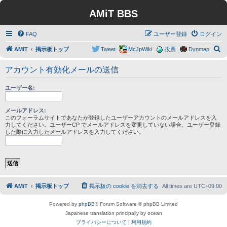
AMiT BBS
FAQ
ユーザー登録
ログイン
検
AMiT
掲示板トップ
Tweet
McJpWiki
投票
Dynmap
索
アカウント有効化メールの送信
ユーザー名:
メールアドレス:
このフォーラムサイトであなたが登録したユーザーアカウントのメールアドレスを入
力してください。ユーザーCP でメールアドレスを変更していない場合、ユーザー登録
した際に入力したメールアドレスを入力してください。
AMiT
掲示板トップ
掲示板の cookie を消去する
All times are
UTC+09:00
Powered by
phpBB
® Forum Software © phpBB Limited
Japanese translation principally by ocean
プライバシーについて
|
利用規約