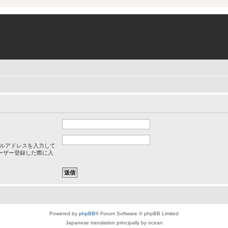
ルアドレスを入力して
ーザー登録した際に入
Powered by
phpBB
® Forum Software © phpBB Limited
Japanese translation principally by ocean